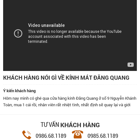
KHÁCH HÀNG NÓI GÌ VỀ KÍNH MÁT ĐĂNG QUANG
Ý kiến khách hàng
Hôm nay mình có ghé qua cửa hàng kính Đăng Quang ở số 9 Nguyễn Khánh
Toàn, mua 1 cái rồi, nhân viên rất nhiệt tình, nhất định sẽ quay lại và giới
thiệu bạn bè đến đây.
KHÁCH HÀNG
TƯ VẤN
0986.68.1189
0985.68.1189