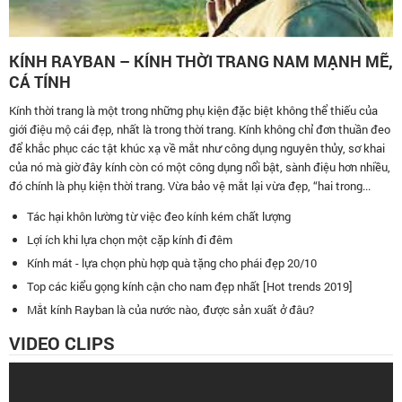
KÍNH RAYBAN – KÍNH THỜI TRANG NAM MẠNH MẼ,
CÁ TÍNH
Kính thời trang là một trong những phụ kiện đặc biệt không thể thiếu của
giới điệu mộ cái đẹp, nhất là trong thời trang. Kính không chỉ đơn thuần đeo
để khắc phục các tật khúc xạ về mắt như công dụng nguyên thủy, sơ khai
của nó mà giờ đây kính còn có một công dụng nổi bật, sành điệu hơn nhiều,
đó chính là phụ kiện thời trang. Vừa bảo vệ mắt lại vừa đẹp, “hai trong...
Tác hại khôn lường từ việc đeo kính kém chất lượng
Lợi ích khi lựa chọn một cặp kính đi đêm
Kính mát - lựa chọn phù hợp quà tặng cho phái đẹp 20/10
Top các kiểu gọng kính cận cho nam đẹp nhất [Hot trends 2019]
Mắt kính Rayban là của nước nào, được sản xuất ở đâu?
VIDEO CLIPS