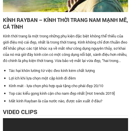
KÍNH RAYBAN – KÍNH THỜI TRANG NAM MẠNH MẼ,
CÁ TÍNH
Kính thời trang là một trong những phụ kiện đặc biệt không thể thiếu của
giới điệu mộ cái đẹp, nhất là trong thời trang. Kính không chỉ đơn thuần đeo
để khắc phục các tật khúc xạ về mắt như công dụng nguyên thủy, sơ khai
của nó mà giờ đây kính còn có một công dụng nổi bật, sành điệu hơn nhiều,
đó chính là phụ kiện thời trang. Vừa bảo vệ mắt lại vừa đẹp, “hai trong...
Tác hại khôn lường từ việc đeo kính kém chất lượng
Lợi ích khi lựa chọn một cặp kính đi đêm
Kính mát - lựa chọn phù hợp quà tặng cho phái đẹp 20/10
Top các kiểu gọng kính cận cho nam đẹp nhất [Hot trends 2019]
Mắt kính Rayban là của nước nào, được sản xuất ở đâu?
VIDEO CLIPS