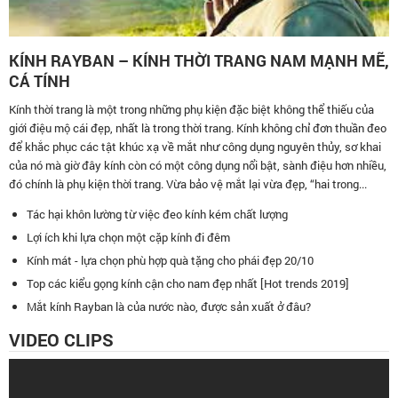
KÍNH RAYBAN – KÍNH THỜI TRANG NAM MẠNH MẼ,
CÁ TÍNH
Kính thời trang là một trong những phụ kiện đặc biệt không thể thiếu của
giới điệu mộ cái đẹp, nhất là trong thời trang. Kính không chỉ đơn thuần đeo
để khắc phục các tật khúc xạ về mắt như công dụng nguyên thủy, sơ khai
của nó mà giờ đây kính còn có một công dụng nổi bật, sành điệu hơn nhiều,
đó chính là phụ kiện thời trang. Vừa bảo vệ mắt lại vừa đẹp, “hai trong...
Tác hại khôn lường từ việc đeo kính kém chất lượng
Lợi ích khi lựa chọn một cặp kính đi đêm
Kính mát - lựa chọn phù hợp quà tặng cho phái đẹp 20/10
Top các kiểu gọng kính cận cho nam đẹp nhất [Hot trends 2019]
Mắt kính Rayban là của nước nào, được sản xuất ở đâu?
VIDEO CLIPS