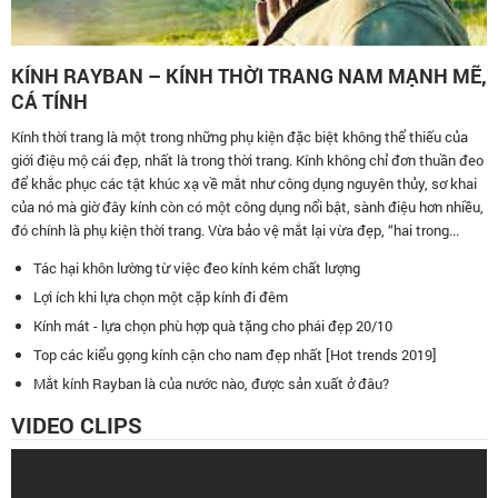
KÍNH RAYBAN – KÍNH THỜI TRANG NAM MẠNH MẼ,
CÁ TÍNH
Kính thời trang là một trong những phụ kiện đặc biệt không thể thiếu của
giới điệu mộ cái đẹp, nhất là trong thời trang. Kính không chỉ đơn thuần đeo
để khắc phục các tật khúc xạ về mắt như công dụng nguyên thủy, sơ khai
của nó mà giờ đây kính còn có một công dụng nổi bật, sành điệu hơn nhiều,
đó chính là phụ kiện thời trang. Vừa bảo vệ mắt lại vừa đẹp, “hai trong...
Tác hại khôn lường từ việc đeo kính kém chất lượng
Lợi ích khi lựa chọn một cặp kính đi đêm
Kính mát - lựa chọn phù hợp quà tặng cho phái đẹp 20/10
Top các kiểu gọng kính cận cho nam đẹp nhất [Hot trends 2019]
Mắt kính Rayban là của nước nào, được sản xuất ở đâu?
VIDEO CLIPS