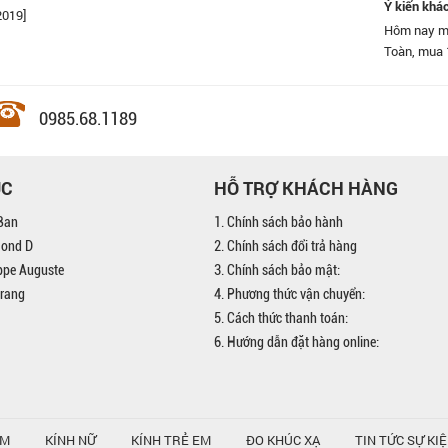
Ý kiến khá
2019]
 Quang là hệ thống bán lẻ kính mát lớn nhất Việt Nam! Tôi rất
Hôm nay mì
 kính mắt ở hệ thống.
Toàn, mua 1
bạn bè đến
0985.68.1189
ỤC
HỖ TRỢ KHÁCH HÀNG
Ban
1. Chính sách bảo hành
mond D
2. Chính sách đổi trả hàng
ippe Auguste
3. Chính sách bảo mật:
trang
4. Phương thức vận chuyển:
5. Cách thức thanh toán:
6. Hướng dẫn đặt hàng online:
AM
KÍNH NỮ
KÍNH TRẺ EM
ĐO KHÚC XẠ
TIN TỨC SỰ KI