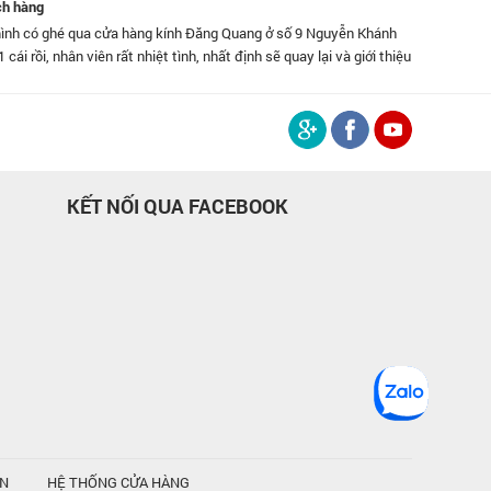
ch hàng
nh có ghé qua cửa hàng kính Đăng Quang ở số 9 Nguyễn Khánh
Đã dùng k
 cái rồi, nhân viên rất nhiệt tình, nhất định sẽ quay lại và giới thiệu
độ phục 
 đây.
KẾT NỐI QUA FACEBOOK
ỆN
HỆ THỐNG CỬA HÀNG