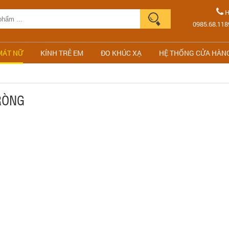
H
0985.68.118
MÁT NỮ
KÍNH TRẺ EM
ĐO KHÚC XẠ
HỆ THỐNG CỬA HÀN
RÒNG