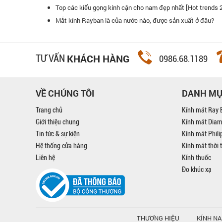
Top các kiểu gọng kính cận cho nam đẹp nhất [Hot trends 
Quang luôn là điểm đến yêu thích và hàng đầu của tôi.
Kính mắt Đăng
Mắt kính Rayban là của nước nào, được sản xuất ở đâu?
tin tưởng vào
KHÁCH HÀNG
TƯ VẤN
0986.68.1189
VỀ CHÚNG TÔI
DANH M
Trang chủ
Kính mát Ray 
Giới thiệu chung
Kính mát Dia
Tin tức & sự kiện
Kính mát Phil
Hệ thống cửa hàng
Kính mát thời 
Liên hệ
Kính thuốc
Đo khúc xạ
THƯƠNG HIỆU
KÍNH N