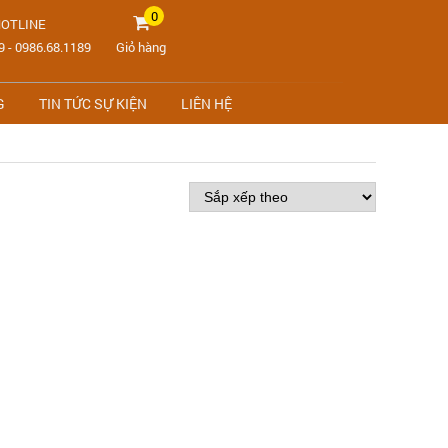
0
OTLINE
9
-
0986.68.1189
Giỏ hàng
G
TIN TỨC SỰ KIỆN
LIÊN HỆ