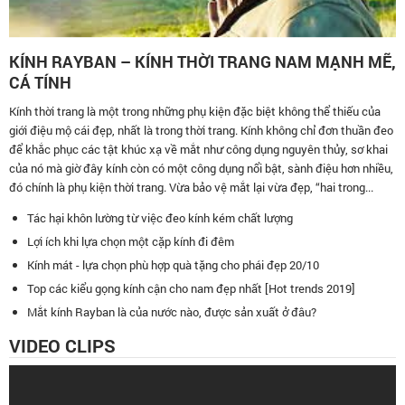
KÍNH RAYBAN – KÍNH THỜI TRANG NAM MẠNH MẼ,
CÁ TÍNH
Kính thời trang là một trong những phụ kiện đặc biệt không thể thiếu của
giới điệu mộ cái đẹp, nhất là trong thời trang. Kính không chỉ đơn thuần đeo
để khắc phục các tật khúc xạ về mắt như công dụng nguyên thủy, sơ khai
của nó mà giờ đây kính còn có một công dụng nổi bật, sành điệu hơn nhiều,
đó chính là phụ kiện thời trang. Vừa bảo vệ mắt lại vừa đẹp, “hai trong...
Tác hại khôn lường từ việc đeo kính kém chất lượng
Lợi ích khi lựa chọn một cặp kính đi đêm
Kính mát - lựa chọn phù hợp quà tặng cho phái đẹp 20/10
Top các kiểu gọng kính cận cho nam đẹp nhất [Hot trends 2019]
Mắt kính Rayban là của nước nào, được sản xuất ở đâu?
VIDEO CLIPS