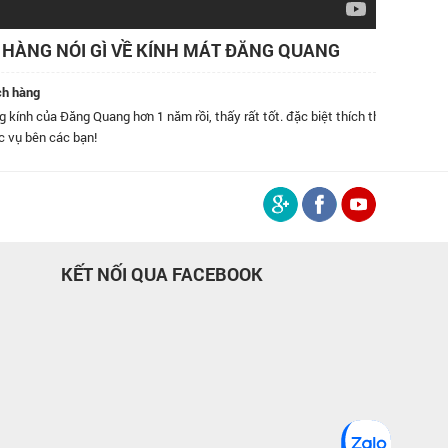
HÀNG NÓI GÌ VỀ KÍNH MÁT ĐĂNG QUANG
ch hàng
h của Đăng Quang hơn 1 năm rồi, thấy rất tốt. đặc biệt thích thái
Tôi đã m
 bên các bạn!
bán hàng
tốt, kín
KẾT NỐI QUA FACEBOOK