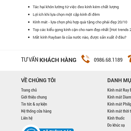
Tác hại khôn lường từ việc đeo kính kém chất lượng
Lợi ích khi lựa chọn một cặp kính đi đêm
Kính mát - lựa chọn phù hợp quà tặng cho phái đẹp 20/10
Top các kiểu gọng kính cận cho nam đẹp nhất [Hot trends 
uang là hệ thống bán lẻ kính mát lớn nhất Việt Nam! Tôi rất
Hôm nay mình
Mắt kính Rayban là của nước nào, được sản xuất ở đâu?
ính mắt ở hệ thống.
Toàn, mua 1 cá
bạn bè đến đ
KHÁCH HÀNG
TƯ VẤN
0986.68.1189
VỀ CHÚNG TÔI
DANH M
Trang chủ
Kính mát Ray 
Giới thiệu chung
Kính mát Dia
Tin tức & sự kiện
Kính mát Phil
Hệ thống cửa hàng
Kính mát thời 
Liên hệ
Kính thuốc
Đo khúc xạ