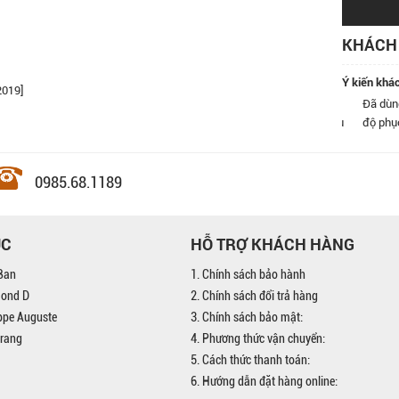
KHÁCH 
Ý kiến khá
2019]
 có ghé qua cửa hàng kính Đăng Quang ở số 9 Nguyễn Khánh
Đã dùng kín
i rồi, nhân viên rất nhiệt tình, nhất định sẽ quay lại và giới thiệu
độ phục vụ
ây.
0985.68.1189
ỤC
HỖ TRỢ KHÁCH HÀNG
Ban
1. Chính sách bảo hành
mond D
2. Chính sách đổi trả hàng
ippe Auguste
3. Chính sách bảo mật:
trang
4. Phương thức vận chuyển:
5. Cách thức thanh toán:
6. Hướng dẫn đặt hàng online: