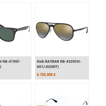
N RB-4195F-
Kính RAYBAN RB-4320CH-
)
601/J0(58IT)
6.750.000 đ