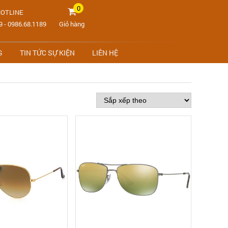
0
OTLINE
9
-
0986.68.1189
Giỏ hàng
G
TIN TỨC SỰ KIỆN
LIÊN HỆ