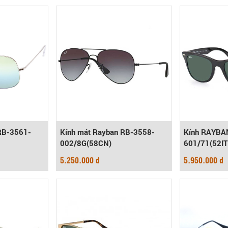
RB-3561-
Kính mát Rayban RB-3558-
Kính RAYBA
002/8G(58CN)
601/71(52IT
5.250.000 đ
5.950.000 đ