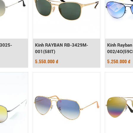
3025-
Kính RAYBAN RB-3429M-
Kính Rayban
001(58IT)
002/4O(59C
5.550.000 đ
5.250.000 đ