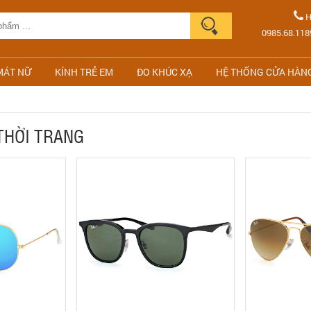
H
0985.68.118
MÁT NỮ
KÍNH TRẺ EM
ĐO KHÚC XẠ
HỆ THỐNG CỬA HÀN
THỜI TRANG