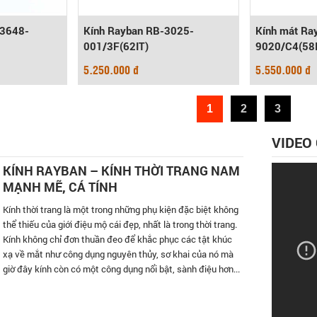
3648-
Kính Rayban RB-3025-
Kính mát Ra
001/3F(62IT)
9020/C4(58I
5.250.000 đ
5.550.000 đ
1
2
3
VIDEO
KÍNH RAYBAN – KÍNH THỜI TRANG NAM
MẠNH MẼ, CÁ TÍNH
Kính thời trang là một trong những phụ kiện đặc biệt không
thể thiếu của giới điệu mộ cái đẹp, nhất là trong thời trang.
Kính không chỉ đơn thuần đeo để khắc phục các tật khúc
xạ về mắt như công dụng nguyên thủy, sơ khai của nó mà
giờ đây kính còn có một công dụng nổi bật, sành điệu hơn...