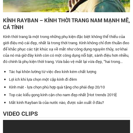
KÍNH RAYBAN – KÍNH THỜI TRANG NAM MẠNH MẼ,
CÁ TÍNH
Kính thời trang là một trong những phụ kiện đặc biệt không thể thiếu của
giới điệu mộ cái đẹp, nhất là trong thời trang. Kính không chỉ đơn thuần đeo
để khắc phục các tật khúc xạ về mắt như công dụng nguyên thủy, sơ khai
của nó mà giờ đây kính còn có một công dụng nổi bật, sành điệu hơn nhiều,
đó chính là phụ kiện thời trang. Vừa bảo vệ mắt lại vừa đẹp, “hai trong...
Tác hại khôn lường từ việc đeo kính kém chất lượng
Lợi ích khi lựa chọn một cặp kính đi đêm
Kính mát - lựa chọn phù hợp quà tặng cho phái đẹp 20/10
Top các kiểu gọng kính cận cho nam đẹp nhất [Hot trends 2019]
Mắt kính Rayban là của nước nào, được sản xuất ở đâu?
VIDEO CLIPS