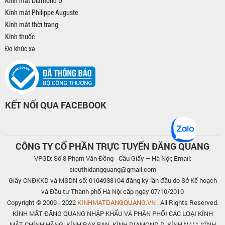
Kính mát Diamond D
Kính mát Philippe Auguste
Kính mát thời trang
Kính thuốc
Đo khúc xạ
KẾT NỐI QUA FACEBOOK
CÔNG TY CỔ PHẦN TRỰC TUYẾN ĐĂNG QUANG
VPGD: Số 8 Phạm Văn Đồng - Cầu Giấy – Hà Nội; Email:
sieuthidangquang@gmail.com
Giấy CNĐKKD và MSDN số: 0104938104 đăng ký lần đầu do Sở Kế hoạch
và Đầu tư Thành phố Hà Nội cấp ngày 07/10/2010
Copyright © 2009 - 2022
KINHMATDANGQUANG.VN
. All Rights Reserved.
KÍNH MẮT ĐĂNG QUANG NHẬP KHẨU VÀ PHÂN PHỐI CÁC LOẠI KÍNH
MẮT CHÍNH HÃNG: KÍNH RAY BAN, KÍNH DIAMOND D, KÍNH NAM, KÍNH