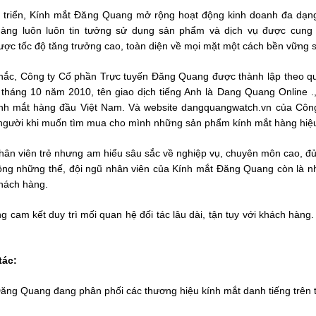
t triển, Kính mắt Đăng Quang mở rộng hoạt động kinh doanh đa dạng
hàng luôn luôn tin tưởng sử dụng sản phẩm và dịch vụ được cun
ược tốc độ tăng trưởng cao, toàn diện về mọi mặt một cách bền vững s
hắc, Công ty Cổ phần Trực tuyến Đăng Quang được thành lập theo q
tháng 10 năm 2010, tên giao dịch tiếng Anh là Dang Quang Online .
ính mắt hàng đầu Việt Nam. Và website dangquangwatch.vn của Công
người khi muốn tìm mua cho mình những sản phẩm kính mắt hàng hiệu
nhân viên trẻ nhưng am hiểu sâu sắc về nghiệp vụ, chuyên môn cao, đ
ng những thế, đội ngũ nhân viên của Kính mắt Đăng Quang còn là nhữ
khách hàng.
 cam kết duy trì mối quan hệ đối tác lâu dài, tận tụy với khách hàn
tác:
Đăng Quang đang phân phối các thương hiệu kính mắt danh tiếng trên 