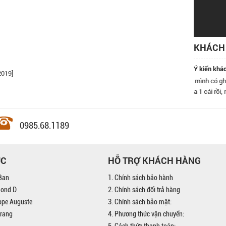
KHÁCH 
Ý kiến khá
2019]
Hôm nay mình có ghé qua cửa hàng kính Đăng Quang ở số 9 Nguyễn Khánh
Toàn, mua 1 cái rồi, nhân viên rất nhiệt tình, nhất định sẽ quay lại và giới thiệu
bạn bè đến đây.
0985.68.1189
ỤC
HỖ TRỢ KHÁCH HÀNG
Ban
1. Chính sách bảo hành
mond D
2. Chính sách đổi trả hàng
ippe Auguste
3. Chính sách bảo mật:
trang
4. Phương thức vận chuyển:
5. Cách thức thanh toán: