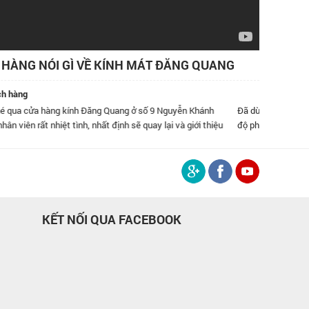
HÀNG NÓI GÌ VỀ KÍNH MÁT ĐĂNG QUANG
ch hàng
Đã dùng kính của Đăng Quang hơn 1 năm rồi, thấy rất tốt. đặc biệt thích thái
độ phục vụ bên các bạn!
KẾT NỐI QUA FACEBOOK