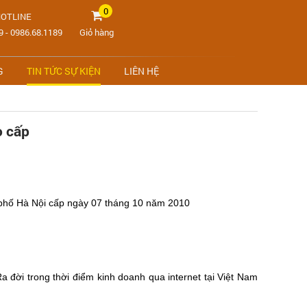
0
OTLINE
9
-
0986.68.1189
Giỏ hàng
G
TIN TỨC SỰ KIỆN
LIÊN HỆ
o cấp
phố Hà Nội cấp ngày 07 tháng 10 năm 2010
 đời trong thời điểm kinh doanh qua internet tại Việt Nam