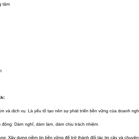
g tâm
i
nh:
m và dịch vụ: Là yếu tố tạo nên sự phát triển bền vững của doanh ngh
động: Dám nghĩ, dám làm, dám chịu trách nhiệm.
g: Xây dựng niềm tin bền vững để trở thành đối tác tin cậy và chuyên