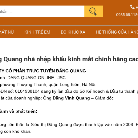
H
0985.68.118
MÁT NỮ
KÍNH TRẺ EM
ĐO KHÚC XẠ
HỆ THỐNG CỬA HÀN
 Quang nhà nhập khẩu kính mắt chính hãng ca
TY CỔ PHẦN TRỰC TUYẾN ĐĂNG QUANG
g Anh: DANG QUANG ONLINE .,JSC
, phường Thượng Thanh, quận Long Biên, Hà Nội.
N số: 0104938104 đăng ký lần đầu do Sở Kế hoạch & Đầu tư thành 
luật của doanh nghiệp: Ông
Đặng Vinh Quang
– Giám đốc
hành và phát triển:
ang
tiền thân là Siêu thị Đăng Quang được thành lập vào năm 2008. Ra
ờng còn khó khăn.