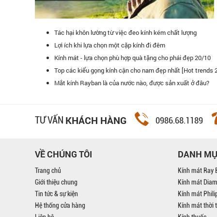
Tác hại khôn lường từ việc đeo kính kém chất lượng
Lợi ích khi lựa chọn một cặp kính đi đêm
Kính mát - lựa chọn phù hợp quà tặng cho phái đẹp 20/10
Top các kiểu gọng kính cận cho nam đẹp nhất [Hot trends 
ính mắt Đăng Quang là hệ thống bán lẻ kính mát lớn nhất Việt Nam! Tôi rất
Mắt kính Rayban là của nước nào, được sản xuất ở đâu?
in tưởng vào kính mắt ở hệ thống.
KHÁCH HÀNG
TƯ VẤN
0986.68.1189
VỀ CHÚNG TÔI
DANH M
Trang chủ
Kính mát Ray 
Giới thiệu chung
Kính mát Dia
Tin tức & sự kiện
Kính mát Phil
Hệ thống cửa hàng
Kính mát thời 
Liên hệ
Kính thuốc