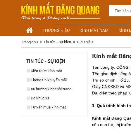
THƯƠNG HIỆU
KÍNH MÁT NAM
KÍNH 
Trang chủ
Tin tức - Sự kiện
Giới thiệu
Kính mắt Đăng
TIN TỨC - SỰ KIỆN
Tên công ty:
CÔNG 
Kiến thức kính mát
Tên giao dịch tiến
Thông tin khuyến mãi
Trụ sở chính: Tổ 13
Giấy CNĐKKD và MSD
Xu hướng kính thời trang
Đại diện theo pháp 
Đo khúc xạ
1. Quá trình hình t
Tư vấn mua kính mát
Kính mát Đăng Qu
còn non trẻ, thị trư