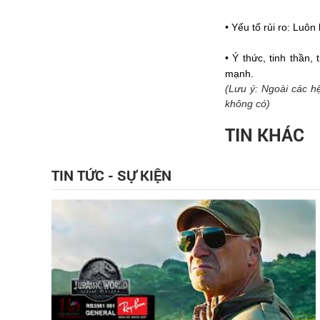
• Yếu tố rủi ro: Luô
• Ý thức, tinh thần
mạnh.
(Lưu ý: Ngoài các 
không có)
TIN KHÁC
TIN TỨC - SỰ KIỆN