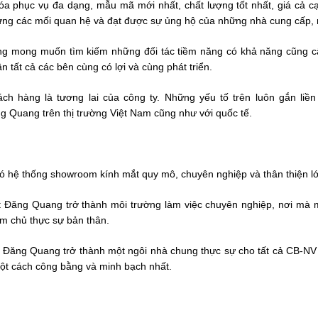
óa phục vụ đa dạng, mẫu mã mới nhất, chất lượng tốt nhất, giá cả 
dựng các mối quan hệ và đạt được sự ủng hộ của những nhà cung cấp, n
g mong muốn tìm kiếm những đối tác tiềm năng có khả năng cũng cấ
ần tất cả các bên cùng có lợi và cùng phát triển.
h hàng là tương lai của công ty. Những yếu tố trên luôn gắn liền
g Quang trên thị trường Việt Nam cũng như với quốc tế.
có hệ thống showroom kính mắt quy mô, chuyên nghiệp và thân thiện l
 Đăng Quang trở thành môi trường làm việc chuyên nghiệp, nơi mà m
àm chủ thực sự bản thân.
 Đăng Quang trở thành một ngôi nhà chung thực sự cho tất cả CB-NV t
ột cách công bằng và minh bạch nhất.