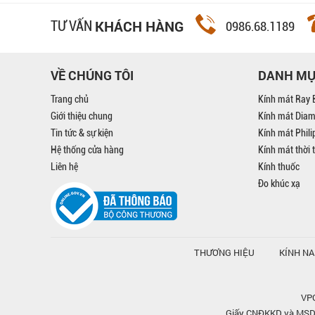
KHÁCH HÀNG
TƯ VẤN
0986.68.1189
VỀ CHÚNG TÔI
DANH M
Trang chủ
Kính mát Ray 
Giới thiệu chung
Kính mát Dia
Tin tức & sự kiện
Kính mát Phil
Hệ thống cửa hàng
Kính mát thời 
Liên hệ
Kính thuốc
Đo khúc xạ
THƯƠNG HIỆU
KÍNH N
VPG
Giấy CNĐKKD và MSDN 