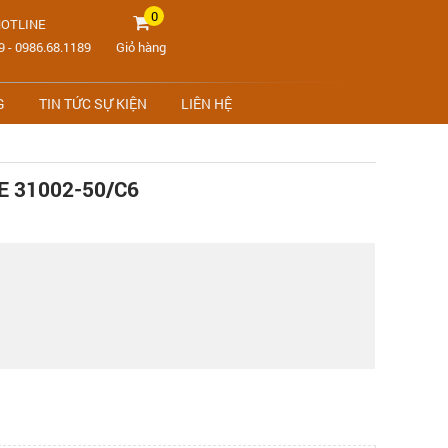
0
OTLINE
9
-
0986.68.1189
Giỏ hàng
G
TIN TỨC SỰ KIỆN
LIÊN HỆ
E 31002-50/C6