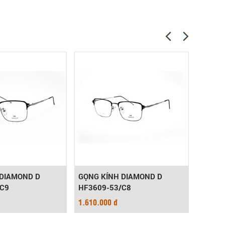
 DIAMOND D
GỌNG KÍNH DIAMOND D
GỌNG 
/C9
HF3609-53/C8
HF361
1.610.000 đ
1.610.