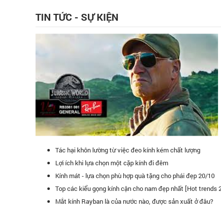
TIN TỨC - SỰ KIỆN
Tác hại khôn lường từ việc đeo kính kém chất lượng
Lợi ích khi lựa chọn một cặp kính đi đêm
Kính mát - lựa chọn phù hợp quà tặng cho phái đẹp 20/10
Top các kiểu gọng kính cận cho nam đẹp nhất [Hot trends 
là điểm đến yêu thích và hàng đầu của tôi.
Kính mắt Đăng Quang là 
Mắt kính Rayban là của nước nào, được sản xuất ở đâu?
tin tưởng vào kính mắt 