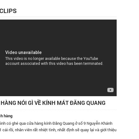
 CLIPS
HÀNG NÓI GÌ VỀ KÍNH MÁT ĐĂNG QUANG
ch hàng
 qua cửa hàng kính Đăng Quang ở số 9 Nguyễn Khánh
Đã dùng kính của Đă
ân viên rất nhiệt tình, nhất định sẽ quay lại và giới thiệu
độ phục vụ bên các