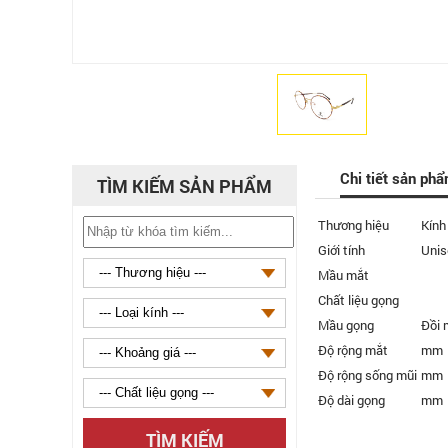
Chi tiết sản ph
TÌM KIẾM SẢN PHẨM
Thương hiệu
Kính
Giới tính
Unis
Mầu mắt
Chất liệu gọng
Mầu gọng
Đồi 
Độ rộng mắt
mm
Độ rộng sống mũi
mm
Độ dài gọng
mm
TÌM KIẾM