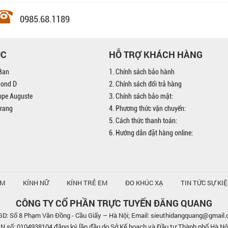
0985.68.1189
ỤC
HỖ TRỢ KHÁCH HÀNG
Ban
1. Chính sách bảo hành
mond D
2. Chính sách đổi trả hàng
ippe Auguste
3. Chính sách bảo mật:
trang
4. Phương thức vận chuyển:
5. Cách thức thanh toán:
6. Hướng dẫn đặt hàng online:
AM
KÍNH NỮ
KÍNH TRẺ EM
ĐO KHÚC XẠ
TIN TỨC SỰ KI
CÔNG TY CỔ PHẦN TRỰC TUYẾN ĐĂNG QUANG
D: Số 8 Phạm Văn Đồng - Cầu Giấy – Hà Nội; Email: sieuthidangquang@gmail
số: 0104938104 đăng ký lần đầu do Sở Kế hoạch và Đầu tư Thành phố Hà Nộ