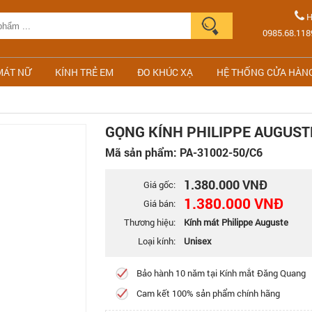
H
0985.68.118
MÁT NỮ
KÍNH TRẺ EM
ĐO KHÚC XẠ
HỆ THỐNG CỬA HÀN
GỌNG KÍNH PHILIPPE AUGUST
Mã sản phẩm: PA-31002-50/C6
1.380.000 VNĐ
Giá gốc:
1.380.000 VNĐ
Giá bán:
Thương hiệu:
Kính mát Philippe Auguste
Loại kính:
Unisex
Bảo hành 10 năm tại Kính mắt Đăng Quang
Cam kết 100% sản phẩm chính hãng