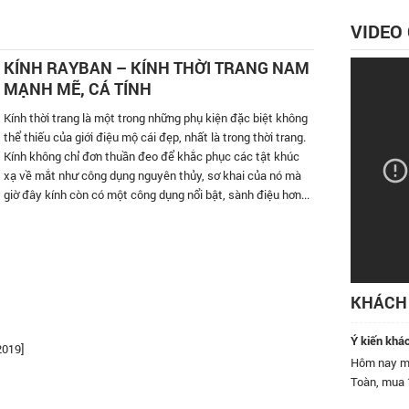
VIDEO
KÍNH RAYBAN – KÍNH THỜI TRANG NAM
MẠNH MẼ, CÁ TÍNH
Kính thời trang là một trong những phụ kiện đặc biệt không
thể thiếu của giới điệu mộ cái đẹp, nhất là trong thời trang.
Kính không chỉ đơn thuần đeo để khắc phục các tật khúc
xạ về mắt như công dụng nguyên thủy, sơ khai của nó mà
giờ đây kính còn có một công dụng nổi bật, sành điệu hơn...
KHÁCH 
Ý kiến khá
2019]
hệ thống bán lẻ kính mát lớn nhất Việt Nam! Tôi rất
Hôm nay mình có ghé
ở hệ thống.
Toàn, mua 1 cái rồi, nh
bạn bè đến đây.