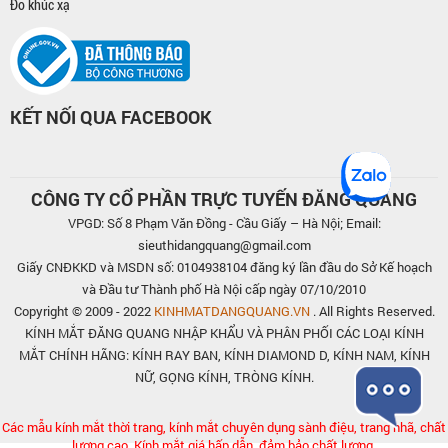
Đo khúc xạ
KẾT NỐI QUA FACEBOOK
CÔNG TY CỔ PHẦN TRỰC TUYẾN ĐĂNG QUANG
VPGD: Số 8 Phạm Văn Đồng - Cầu Giấy – Hà Nội; Email:
sieuthidangquang@gmail.com
Giấy CNĐKKD và MSDN số: 0104938104 đăng ký lần đầu do Sở Kế hoạch
và Đầu tư Thành phố Hà Nội cấp ngày 07/10/2010
Copyright © 2009 - 2022
KINHMATDANGQUANG.VN
. All Rights Reserved.
KÍNH MẮT ĐĂNG QUANG NHẬP KHẨU VÀ PHÂN PHỐI CÁC LOẠI KÍNH
MẮT CHÍNH HÃNG: KÍNH RAY BAN, KÍNH DIAMOND D, KÍNH NAM, KÍNH
NỮ, GỌNG KÍNH, TRÒNG KÍNH.
Các mẫu kính mắt thời trang, kính mắt chuyên dụng sành điệu, trang nhã, chất
lượng cao. Kính mắt giá hấp dẫn, đảm bảo chất lượng.