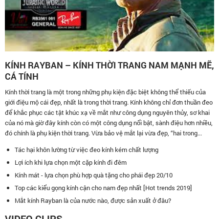
KÍNH RAYBAN – KÍNH THỜI TRANG NAM MẠNH MẼ,
CÁ TÍNH
Kính thời trang là một trong những phụ kiện đặc biệt không thể thiếu của
giới điệu mộ cái đẹp, nhất là trong thời trang. Kính không chỉ đơn thuần đeo
để khắc phục các tật khúc xạ về mắt như công dụng nguyên thủy, sơ khai
của nó mà giờ đây kính còn có một công dụng nổi bật, sành điệu hơn nhiều,
đó chính là phụ kiện thời trang. Vừa bảo vệ mắt lại vừa đẹp, “hai trong...
Tác hại khôn lường từ việc đeo kính kém chất lượng
Lợi ích khi lựa chọn một cặp kính đi đêm
Kính mát - lựa chọn phù hợp quà tặng cho phái đẹp 20/10
Top các kiểu gọng kính cận cho nam đẹp nhất [Hot trends 2019]
Mắt kính Rayban là của nước nào, được sản xuất ở đâu?
VIDEO CLIPS