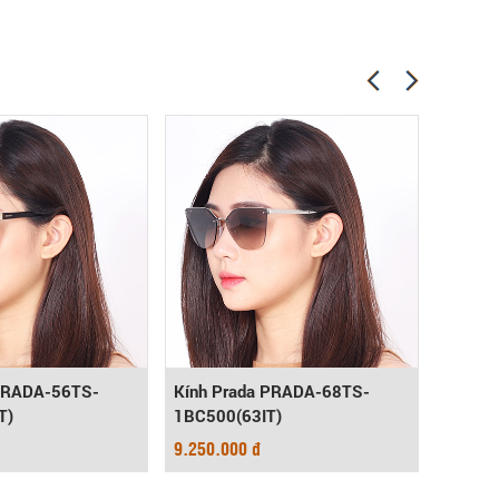
 PRADA-56TS-
Kính Prada PRADA-68TS-
Kính P
T)
1BC500(63IT)
1AB3M
9.250.000 đ
7.250.