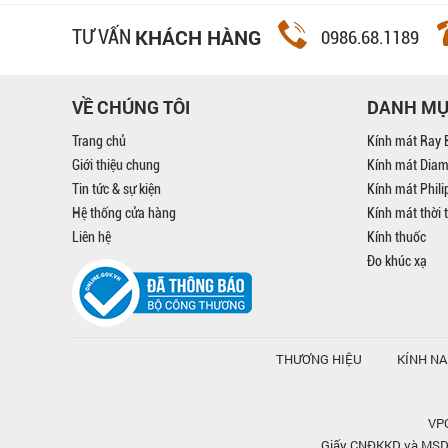
KHÁCH HÀNG
TƯ VẤN
0986.68.1189
VỀ CHÚNG TÔI
DANH M
Trang chủ
Kính mát Ray 
Giới thiệu chung
Kính mát Dia
Tin tức & sự kiện
Kính mát Phil
Hệ thống cửa hàng
Kính mát thời 
Liên hệ
Kính thuốc
Đo khúc xạ
THƯƠNG HIỆU
KÍNH N
VPG
Giấy CNĐKKD và MSDN 