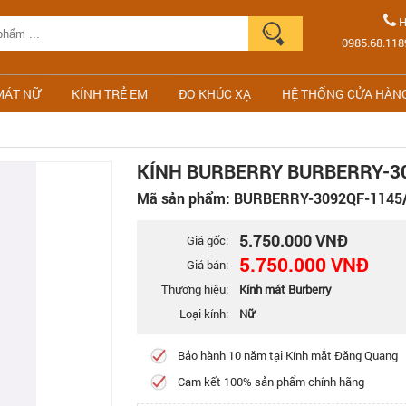
H
0985.68.118
MÁT NỮ
KÍNH TRẺ EM
ĐO KHÚC XẠ
HỆ THỐNG CỬA HÀN
KÍNH BURBERRY BURBERRY-30
Mã sản phẩm: BURBERRY-3092QF-1145/
5.750.000 VNĐ
Giá gốc:
5.750.000 VNĐ
Giá bán:
Thương hiệu:
Kính mát Burberry
Loại kính:
Nữ
Bảo hành 10 năm tại Kính mắt Đăng Quang
Cam kết 100% sản phẩm chính hãng