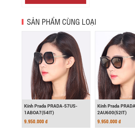
SẢN PHẨM CÙNG LOẠI
Y-
Kính Prada PRADA-57US-
Kính Prada PRAD
1ABOA7(54IT)
2AU600(52IT)
9.950.000 đ
9.950.000 đ