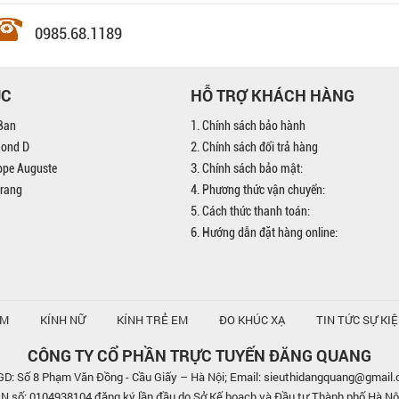
0985.68.1189
ỤC
HỖ TRỢ KHÁCH HÀNG
Ban
1. Chính sách bảo hành
mond D
2. Chính sách đổi trả hàng
ippe Auguste
3. Chính sách bảo mật:
trang
4. Phương thức vận chuyển:
5. Cách thức thanh toán:
6. Hướng dẫn đặt hàng online:
AM
KÍNH NỮ
KÍNH TRẺ EM
ĐO KHÚC XẠ
TIN TỨC SỰ KI
CÔNG TY CỔ PHẦN TRỰC TUYẾN ĐĂNG QUANG
D: Số 8 Phạm Văn Đồng - Cầu Giấy – Hà Nội; Email: sieuthidangquang@gmail
số: 0104938104 đăng ký lần đầu do Sở Kế hoạch và Đầu tư Thành phố Hà Nộ