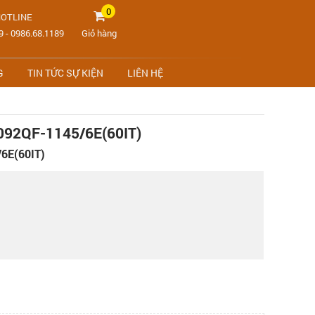
0
OTLINE
9
-
0986.68.1189
Giỏ hàng
G
TIN TỨC SỰ KIỆN
LIÊN HỆ
92QF-1145/6E(60IT)
6E(60IT)