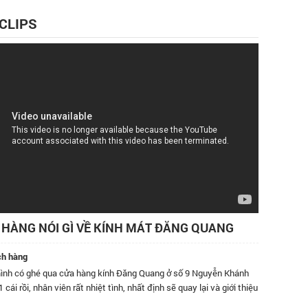
 CLIPS
HÀNG NÓI GÌ VỀ KÍNH MÁT ĐĂNG QUANG
ch hàng
nh có ghé qua cửa hàng kính Đăng Quang ở số 9 Nguyễn Khánh
Đã dùng k
 cái rồi, nhân viên rất nhiệt tình, nhất định sẽ quay lại và giới thiệu
độ phục 
 đây.