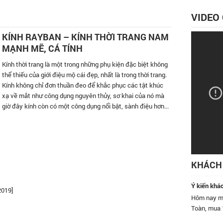
VIDEO
KÍNH RAYBAN – KÍNH THỜI TRANG NAM
MẠNH MẼ, CÁ TÍNH
Kính thời trang là một trong những phụ kiện đặc biệt không
thể thiếu của giới điệu mộ cái đẹp, nhất là trong thời trang.
Kính không chỉ đơn thuần đeo để khắc phục các tật khúc
xạ về mắt như công dụng nguyên thủy, sơ khai của nó mà
giờ đây kính còn có một công dụng nổi bật, sành điệu hơn...
KHÁCH 
Ý kiến khá
2019]
 Quang là hệ thống bán lẻ kính mát lớn nhất Việt Nam! Tôi rất
Hôm nay mì
 kính mắt ở hệ thống.
Toàn, mua 1
bạn bè đến