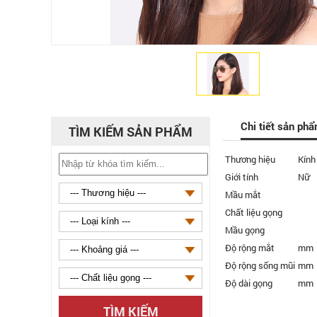
Chi tiết sản ph
TÌM KIẾM SẢN PHẨM
Thương hiệu
Kính
Giới tính
Nữ
Mầu mắt
Chất liệu gọng
Mầu gọng
Độ rộng mắt
mm
Độ rộng sống mũi
mm
Độ dài gọng
mm
TÌM KIẾM