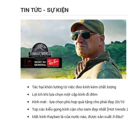
TIN TỨC - SỰ KIỆN
Tác hại khôn lường từ việc đeo kính kém chất lượng
Lợi ích khi lựa chọn một cặp kính đi đêm
Kính mát - lựa chọn phù hợp quà tặng cho phái đẹp 20/10
Top các kiểu gọng kính cận cho nam đẹp nhất [Hot trends 
Quang luôn là điểm đến yêu thích và hàng đầu của tôi.
Kính mắt Đăng
Mắt kính Rayban là của nước nào, được sản xuất ở đâu?
tin tưởng vào