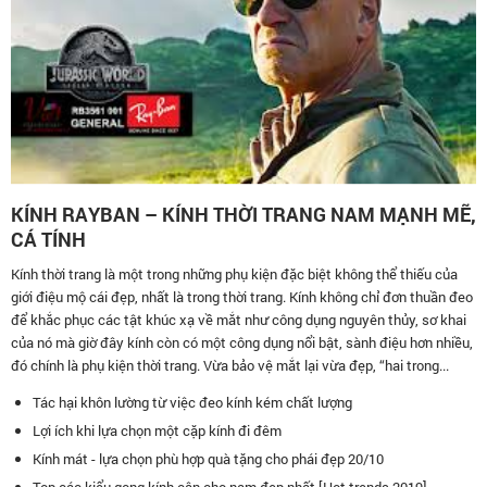
KÍNH RAYBAN – KÍNH THỜI TRANG NAM MẠNH MẼ,
CÁ TÍNH
Kính thời trang là một trong những phụ kiện đặc biệt không thể thiếu của
giới điệu mộ cái đẹp, nhất là trong thời trang. Kính không chỉ đơn thuần đeo
để khắc phục các tật khúc xạ về mắt như công dụng nguyên thủy, sơ khai
của nó mà giờ đây kính còn có một công dụng nổi bật, sành điệu hơn nhiều,
đó chính là phụ kiện thời trang. Vừa bảo vệ mắt lại vừa đẹp, “hai trong...
Tác hại khôn lường từ việc đeo kính kém chất lượng
Lợi ích khi lựa chọn một cặp kính đi đêm
Kính mát - lựa chọn phù hợp quà tặng cho phái đẹp 20/10
Top các kiểu gọng kính cận cho nam đẹp nhất [Hot trends 2019]