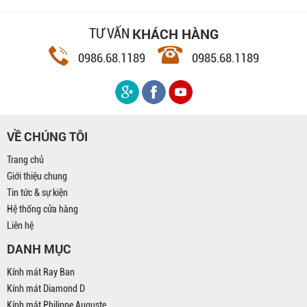
tốt, kính đeo rất mát mắt. Cảm ơn sh
KHÁCH HÀNG
TƯ VẤN
0986.68.1189
0985.68.1189
VỀ CHÚNG TÔI
Trang chủ
Giới thiệu chung
Tin tức & sự kiện
Hệ thống cửa hàng
Liên hệ
DANH MỤC
Kính mát Ray Ban
Kính mát Diamond D
Kính mát Philippe Auguste