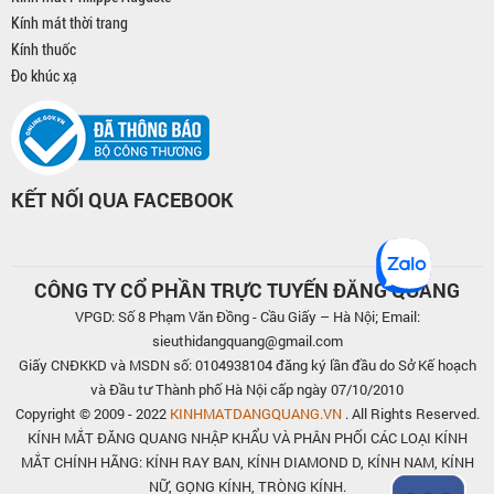
Kính mát thời trang
Kính thuốc
Đo khúc xạ
KẾT NỐI QUA FACEBOOK
CÔNG TY CỔ PHẦN TRỰC TUYẾN ĐĂNG QUANG
VPGD: Số 8 Phạm Văn Đồng - Cầu Giấy – Hà Nội; Email:
sieuthidangquang@gmail.com
Giấy CNĐKKD và MSDN số: 0104938104 đăng ký lần đầu do Sở Kế hoạch
và Đầu tư Thành phố Hà Nội cấp ngày 07/10/2010
Copyright © 2009 - 2022
KINHMATDANGQUANG.VN
. All Rights Reserved.
KÍNH MẮT ĐĂNG QUANG NHẬP KHẨU VÀ PHÂN PHỐI CÁC LOẠI KÍNH
MẮT CHÍNH HÃNG: KÍNH RAY BAN, KÍNH DIAMOND D, KÍNH NAM, KÍNH
NỮ, GỌNG KÍNH, TRÒNG KÍNH.