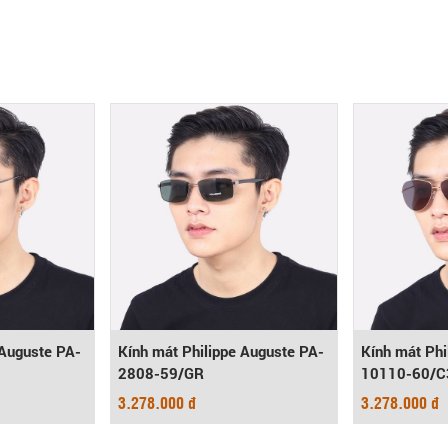
 Auguste PA-
Kính mát Philippe Auguste PA-
Kính mát Phi
2808-59/GR
10110-60/C
3.278.000 đ
3.278.000 đ