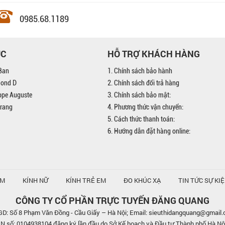
0985.68.1189
ỤC
HỖ TRỢ KHÁCH HÀNG
Ban
1. Chính sách bảo hành
mond D
2. Chính sách đổi trả hàng
ippe Auguste
3. Chính sách bảo mật:
trang
4. Phương thức vận chuyển:
5. Cách thức thanh toán:
6. Hướng dẫn đặt hàng online:
AM
KÍNH NỮ
KÍNH TRẺ EM
ĐO KHÚC XẠ
TIN TỨC SỰ KI
CÔNG TY CỔ PHẦN TRỰC TUYẾN ĐĂNG QUANG
D: Số 8 Phạm Văn Đồng - Cầu Giấy – Hà Nội; Email: sieuthidangquang@gmail
số: 0104938104 đăng ký lần đầu do Sở Kế hoạch và Đầu tư Thành phố Hà Nộ