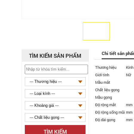
Chi tiết sản ph
TÌM KIẾM SẢN PHẨM
Thương hiệu
Kính
Giới tính
Nữ
Mầu mắt
Chất liệu gọng
Mầu gọng
Độ rộng mắt
mm
Độ rộng sống mũi
mm
Độ dài gọng
mm
TÌM KIẾM