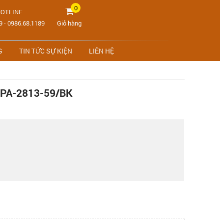
0
OTLINE
9
-
0986.68.1189
Giỏ hàng
G
TIN TỨC SỰ KIỆN
LIÊN HỆ
PA-2813-59/BK