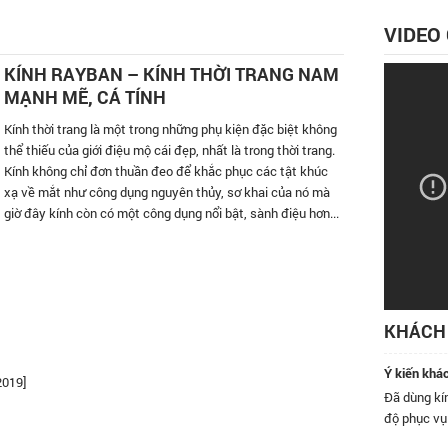
VIDEO
KÍNH RAYBAN – KÍNH THỜI TRANG NAM
MẠNH MẼ, CÁ TÍNH
Kính thời trang là một trong những phụ kiện đặc biệt không
thể thiếu của giới điệu mộ cái đẹp, nhất là trong thời trang.
Kính không chỉ đơn thuần đeo để khắc phục các tật khúc
xạ về mắt như công dụng nguyên thủy, sơ khai của nó mà
giờ đây kính còn có một công dụng nổi bật, sành điệu hơn...
KHÁCH 
Ý kiến khá
2019]
 có ghé qua cửa hàng kính Đăng Quang ở số 9 Nguyễn Khánh
Đã dùng kín
i rồi, nhân viên rất nhiệt tình, nhất định sẽ quay lại và giới thiệu
độ phục vụ
ây.