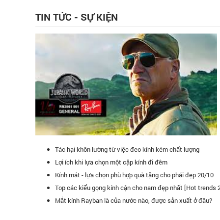
TIN TỨC - SỰ KIỆN
Tác hại khôn lường từ việc đeo kính kém chất lượng
Lợi ích khi lựa chọn một cặp kính đi đêm
Kính mát - lựa chọn phù hợp quà tặng cho phái đẹp 20/10
Top các kiểu gọng kính cận cho nam đẹp nhất [Hot trends 
uang là hệ thống bán lẻ kính mát lớn nhất Việt Nam! Tôi rất
Hôm nay mình
Mắt kính Rayban là của nước nào, được sản xuất ở đâu?
ính mắt ở hệ thống.
Toàn, mua 1 cá
bạn bè đến đ