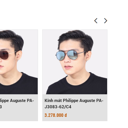
lippe Auguste PA-
Kính mát Philippe Auguste PA-
Kính m
3
J3083-62/C4
S8101
3.278.000 đ
3.278.