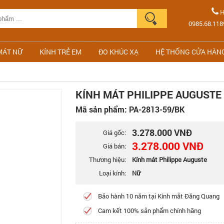
H
0985.68.118
MÁT NỮ
KÍNH TRẺ EM
ĐO KHÚC XẠ
HỆ THỐNG CỬA HÀN
KÍNH MÁT PHILIPPE AUGUSTE 
Mã sản phẩm: PA-2813-59/BK
3.278.000 VNĐ
Giá gốc:
3.278.000 VNĐ
Giá bán:
Thương hiệu:
Kính mát Philippe Auguste
Loại kính:
Nữ
Bảo hành 10 năm tại Kính mắt Đăng Quang
Cam kết 100% sản phẩm chính hãng