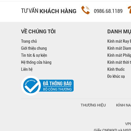
KHÁCH HÀNG
TƯ VẤN
0986.68.1189
VỀ CHÚNG TÔI
DANH M
Trang chủ
Kính mát Ray 
Giới thiệu chung
Kính mát Dia
Tin tức & sự kiện
Kính mát Phil
Hệ thống cửa hàng
Kính mát thời 
Liên hệ
Kính thuốc
Đo khúc xạ
THƯƠNG HIỆU
KÍNH N
VPG
Giấy CNĐKKD và MSDN 