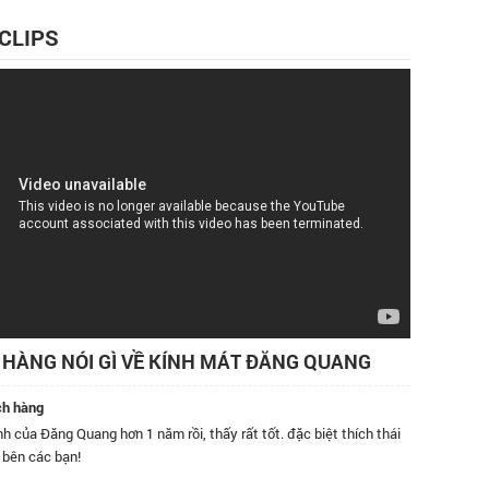
 CLIPS
HÀNG NÓI GÌ VỀ KÍNH MÁT ĐĂNG QUANG
ch hàng
h của Đăng Quang hơn 1 năm rồi, thấy rất tốt. đặc biệt thích thái
Tôi đã m
 bên các bạn!
bán hàng
tốt, kín