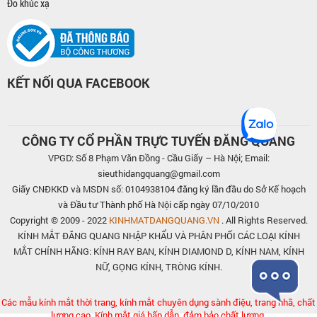
Đo khúc xạ
KẾT NỐI QUA FACEBOOK
CÔNG TY CỔ PHẦN TRỰC TUYẾN ĐĂNG QUANG
VPGD: Số 8 Phạm Văn Đồng - Cầu Giấy – Hà Nội; Email:
sieuthidangquang@gmail.com
Giấy CNĐKKD và MSDN số: 0104938104 đăng ký lần đầu do Sở Kế hoạch
và Đầu tư Thành phố Hà Nội cấp ngày 07/10/2010
Copyright © 2009 - 2022
KINHMATDANGQUANG.VN
. All Rights Reserved.
KÍNH MẮT ĐĂNG QUANG NHẬP KHẨU VÀ PHÂN PHỐI CÁC LOẠI KÍNH
MẮT CHÍNH HÃNG: KÍNH RAY BAN, KÍNH DIAMOND D, KÍNH NAM, KÍNH
NỮ, GỌNG KÍNH, TRÒNG KÍNH.
Các mẫu kính mắt thời trang, kính mắt chuyên dụng sành điệu, trang nhã, chất
lượng cao. Kính mắt giá hấp dẫn, đảm bảo chất lượng.