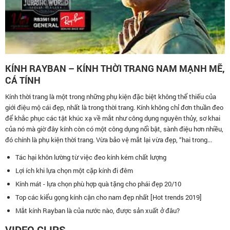
KÍNH RAYBAN – KÍNH THỜI TRANG NAM MẠNH MẼ,
CÁ TÍNH
Kính thời trang là một trong những phụ kiện đặc biệt không thể thiếu của
giới điệu mộ cái đẹp, nhất là trong thời trang. Kính không chỉ đơn thuần đeo
để khắc phục các tật khúc xạ về mắt như công dụng nguyên thủy, sơ khai
của nó mà giờ đây kính còn có một công dụng nổi bật, sành điệu hơn nhiều,
đó chính là phụ kiện thời trang. Vừa bảo vệ mắt lại vừa đẹp, “hai trong...
Tác hại khôn lường từ việc đeo kính kém chất lượng
Lợi ích khi lựa chọn một cặp kính đi đêm
Kính mát - lựa chọn phù hợp quà tặng cho phái đẹp 20/10
Top các kiểu gọng kính cận cho nam đẹp nhất [Hot trends 2019]
Mắt kính Rayban là của nước nào, được sản xuất ở đâu?
VIDEO CLIPS