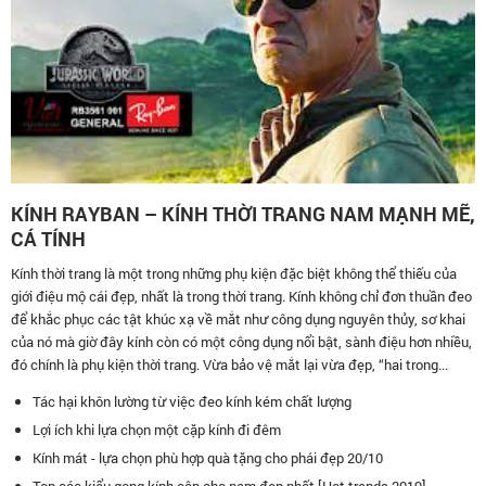
KÍNH RAYBAN – KÍNH THỜI TRANG NAM MẠNH MẼ,
CÁ TÍNH
Kính thời trang là một trong những phụ kiện đặc biệt không thể thiếu của
giới điệu mộ cái đẹp, nhất là trong thời trang. Kính không chỉ đơn thuần đeo
để khắc phục các tật khúc xạ về mắt như công dụng nguyên thủy, sơ khai
của nó mà giờ đây kính còn có một công dụng nổi bật, sành điệu hơn nhiều,
đó chính là phụ kiện thời trang. Vừa bảo vệ mắt lại vừa đẹp, “hai trong...
Tác hại khôn lường từ việc đeo kính kém chất lượng
Lợi ích khi lựa chọn một cặp kính đi đêm
Kính mát - lựa chọn phù hợp quà tặng cho phái đẹp 20/10
Top các kiểu gọng kính cận cho nam đẹp nhất [Hot trends 2019]