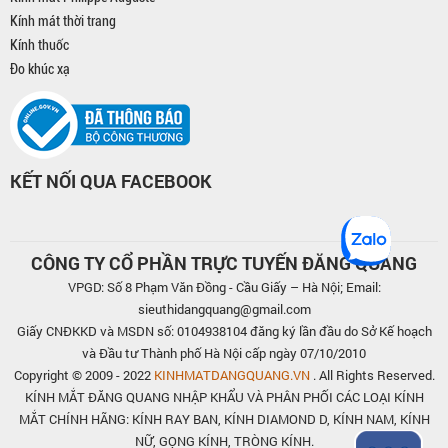
Kính mát thời trang
Kính thuốc
Đo khúc xạ
KẾT NỐI QUA FACEBOOK
CÔNG TY CỔ PHẦN TRỰC TUYẾN ĐĂNG QUANG
VPGD: Số 8 Phạm Văn Đồng - Cầu Giấy – Hà Nội; Email:
sieuthidangquang@gmail.com
Giấy CNĐKKD và MSDN số: 0104938104 đăng ký lần đầu do Sở Kế hoạch
và Đầu tư Thành phố Hà Nội cấp ngày 07/10/2010
Copyright © 2009 - 2022
KINHMATDANGQUANG.VN
. All Rights Reserved.
KÍNH MẮT ĐĂNG QUANG NHẬP KHẨU VÀ PHÂN PHỐI CÁC LOẠI KÍNH
MẮT CHÍNH HÃNG: KÍNH RAY BAN, KÍNH DIAMOND D, KÍNH NAM, KÍNH
NỮ, GỌNG KÍNH, TRÒNG KÍNH.