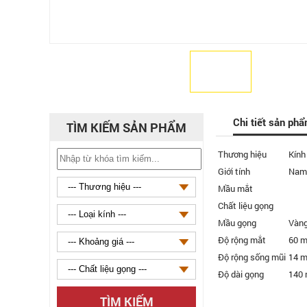
Chi tiết sản ph
TÌM KIẾM SẢN PHẨM
Thương hiệu
Kính
Giới tính
Nam
Mầu mắt
Chất liệu gọng
Mầu gọng
Vàn
Độ rộng mắt
60 
Độ rộng sống mũi
14 
Độ dài gọng
140
TÌM KIẾM