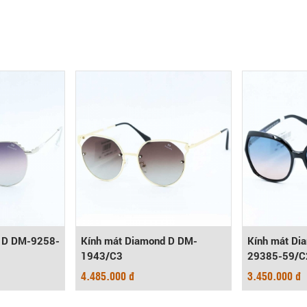
d D DM-9258-
Kính mát Diamond D DM-
Kính mát Di
1943/C3
29385-59/C
4.485.000 đ
3.450.000 đ