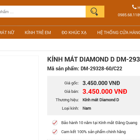
H
0985.68.118
MÁT NỮ
KÍNH TRẺ EM
ĐO KHÚC XẠ
HỆ THỐNG CỬA HÀN
KÍNH MÁT DIAMOND D DM-293
Mã sản phẩm: DM-29328-60/C22
3.450.000 VNĐ
Giá gốc:
3.450.000 VNĐ
Giá bán:
Thương hiệu:
Kính mát Diamond D
Loại kính:
Nam
Bảo hành 10 năm tại Kính mắt Đăng Quang
Cam kết 100% sản phẩm chính hãng