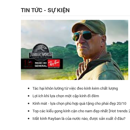
TIN TỨC - SỰ KIỆN
Tác hại khôn lường từ việc đeo kính kém chất lượng
Lợi ích khi lựa chọn một cặp kính đi đêm
Kính mát - lựa chọn phù hợp quà tặng cho phái đẹp 20/10
Top các kiểu gọng kính cận cho nam đẹp nhất [Hot trends 
uang là hệ thống bán lẻ kính mát lớn nhất Việt Nam! Tôi rất
Hôm nay mình
Mắt kính Rayban là của nước nào, được sản xuất ở đâu?
ính mắt ở hệ thống.
Toàn, mua 1 cá
bạn bè đến đ