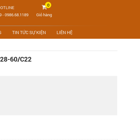
0
OTLINE
9
-
0986.68.1189
Giỏ hàng
G
TIN TỨC SỰ KIỆN
LIÊN HỆ
28-60/C22