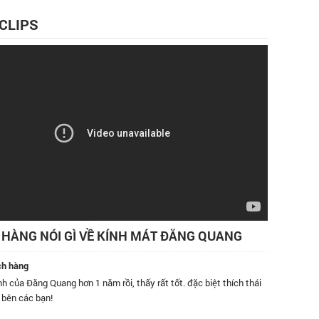
 CLIPS
HÀNG NÓI GÌ VỀ KÍNH MÁT ĐĂNG QUANG
ch hàng
h của Đăng Quang hơn 1 năm rồi, thấy rất tốt. đặc biệt thích thái
Tôi đã m
 bên các bạn!
bán hàng
tốt, kín