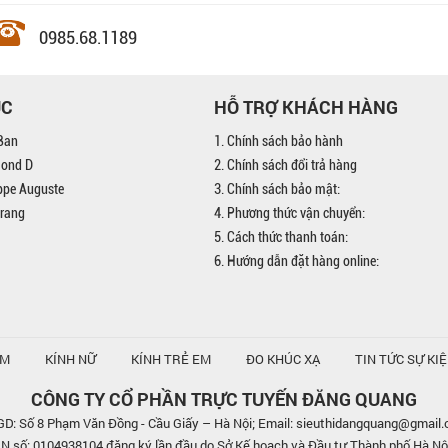
0985.68.1189
ỤC
HỖ TRỢ KHÁCH HÀNG
Ban
1. Chính sách bảo hành
mond D
2. Chính sách đổi trả hàng
ippe Auguste
3. Chính sách bảo mật:
trang
4. Phương thức vận chuyển:
5. Cách thức thanh toán:
6. Hướng dẫn đặt hàng online:
AM
KÍNH NỮ
KÍNH TRẺ EM
ĐO KHÚC XẠ
TIN TỨC SỰ KI
CÔNG TY CỔ PHẦN TRỰC TUYẾN ĐĂNG QUANG
D: Số 8 Phạm Văn Đồng - Cầu Giấy – Hà Nội; Email: sieuthidangquang@gmail
số: 0104938104 đăng ký lần đầu do Sở Kế hoạch và Đầu tư Thành phố Hà Nộ