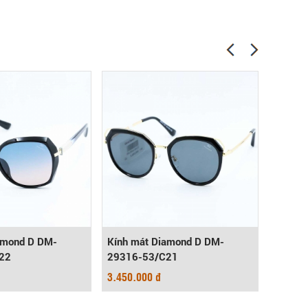
amond D DM-
Kính mát Diamond D DM-
Kính m
22
29316-53/C21
S8114
3.450.000 đ
4.485.