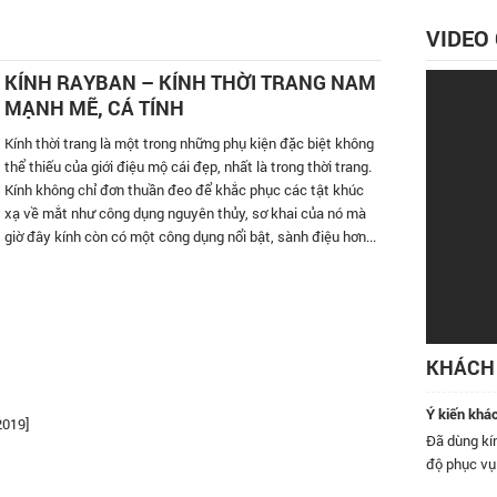
VIDEO
KÍNH RAYBAN – KÍNH THỜI TRANG NAM
MẠNH MẼ, CÁ TÍNH
Kính thời trang là một trong những phụ kiện đặc biệt không
thể thiếu của giới điệu mộ cái đẹp, nhất là trong thời trang.
Kính không chỉ đơn thuần đeo để khắc phục các tật khúc
xạ về mắt như công dụng nguyên thủy, sơ khai của nó mà
giờ đây kính còn có một công dụng nổi bật, sành điệu hơn...
KHÁCH 
Ý kiến khá
2019]
 có ghé qua cửa hàng kính Đăng Quang ở số 9 Nguyễn Khánh
Đã dùng kín
i rồi, nhân viên rất nhiệt tình, nhất định sẽ quay lại và giới thiệu
độ phục vụ
ây.