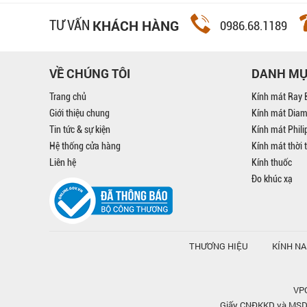
KHÁCH HÀNG
TƯ VẤN
0986.68.1189
VỀ CHÚNG TÔI
DANH M
Trang chủ
Kính mát Ray 
Giới thiệu chung
Kính mát Dia
Tin tức & sự kiện
Kính mát Phil
Hệ thống cửa hàng
Kính mát thời 
Liên hệ
Kính thuốc
Đo khúc xạ
THƯƠNG HIỆU
KÍNH N
VPG
Giấy CNĐKKD và MSDN 