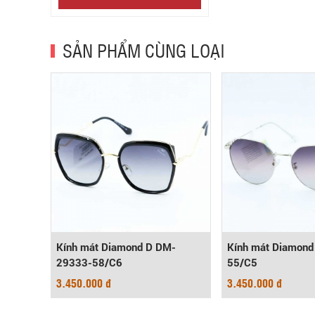
SẢN PHẨM CÙNG LOẠI
-
Kính mát Diamond D DM-
Kính mát Diamon
29333-58/C6
55/C5
3.450.000 đ
3.450.000 đ