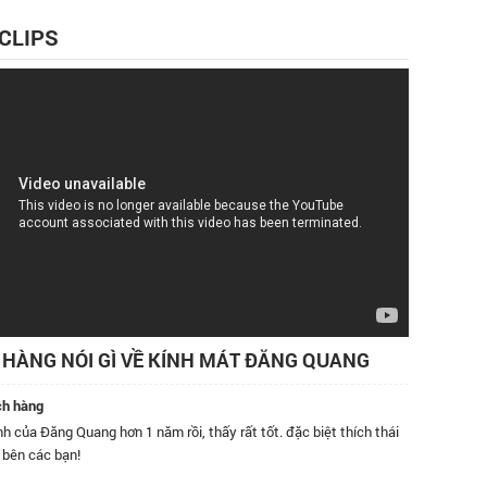
 CLIPS
HÀNG NÓI GÌ VỀ KÍNH MÁT ĐĂNG QUANG
ch hàng
h của Đăng Quang hơn 1 năm rồi, thấy rất tốt. đặc biệt thích thái
Tôi đã m
 bên các bạn!
bán hàng
tốt, kín