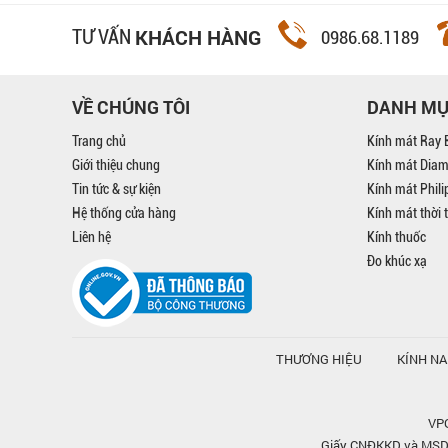
KHÁCH HÀNG
TƯ VẤN
0986.68.1189
VỀ CHÚNG TÔI
DANH M
Trang chủ
Kính mát Ray 
Giới thiệu chung
Kính mát Dia
Tin tức & sự kiện
Kính mát Phil
Hệ thống cửa hàng
Kính mát thời 
Liên hệ
Kính thuốc
Đo khúc xạ
THƯƠNG HIỆU
KÍNH N
VPG
Giấy CNĐKKD và MSDN 