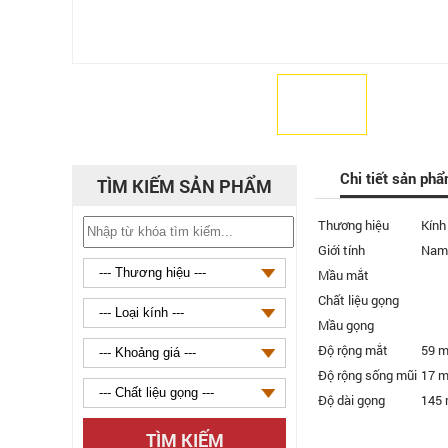
Chi tiết sản ph
TÌM KIẾM SẢN PHẨM
Thương hiệu
Kính
Giới tính
Nam
Mầu mắt
Chất liệu gọng
Mầu gọng
Độ rộng mắt
59 
Độ rộng sống mũi
17 
Độ dài gọng
145
TÌM KIẾM