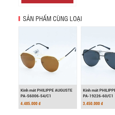
SẢN PHẨM CÙNG LOẠI
-
Kính mát PHILIPPE AUGUSTE
Kính mát PHILIP
PA-S6006-54/C1
PA-19226-60/C1
4.485.000 đ
3.450.000 đ