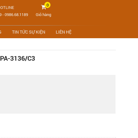
0
OTLINE
9
-
0986.68.1189
Giỏ hàng
G
TIN TỨC SỰ KIỆN
LIÊN HỆ
PA-3136/C3