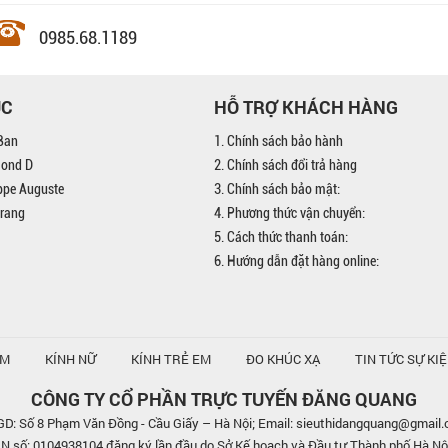
0985.68.1189
ỤC
HỖ TRỢ KHÁCH HÀNG
Ban
1. Chính sách bảo hành
mond D
2. Chính sách đổi trả hàng
ippe Auguste
3. Chính sách bảo mật:
trang
4. Phương thức vận chuyển:
5. Cách thức thanh toán:
6. Hướng dẫn đặt hàng online:
AM
KÍNH NỮ
KÍNH TRẺ EM
ĐO KHÚC XẠ
TIN TỨC SỰ KI
CÔNG TY CỔ PHẦN TRỰC TUYẾN ĐĂNG QUANG
D: Số 8 Phạm Văn Đồng - Cầu Giấy – Hà Nội; Email: sieuthidangquang@gmail
số: 0104938104 đăng ký lần đầu do Sở Kế hoạch và Đầu tư Thành phố Hà Nộ