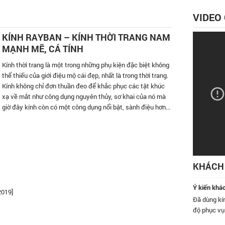
VIDEO
KÍNH RAYBAN – KÍNH THỜI TRANG NAM
MẠNH MẼ, CÁ TÍNH
Kính thời trang là một trong những phụ kiện đặc biệt không
thể thiếu của giới điệu mộ cái đẹp, nhất là trong thời trang.
Kính không chỉ đơn thuần đeo để khắc phục các tật khúc
xạ về mắt như công dụng nguyên thủy, sơ khai của nó mà
giờ đây kính còn có một công dụng nổi bật, sành điệu hơn...
KHÁCH 
Ý kiến khá
2019]
 có ghé qua cửa hàng kính Đăng Quang ở số 9 Nguyễn Khánh
Đã dùng kín
i rồi, nhân viên rất nhiệt tình, nhất định sẽ quay lại và giới thiệu
độ phục vụ
ây.