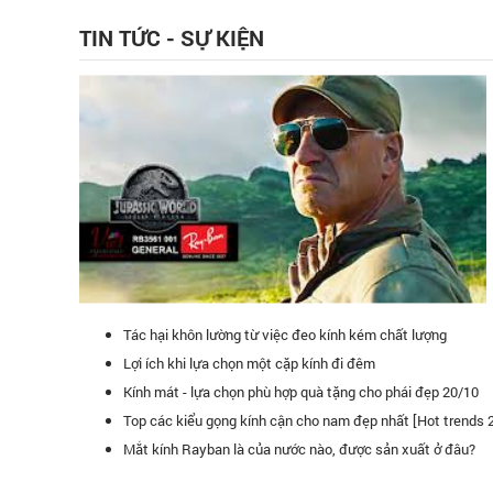
TIN TỨC - SỰ KIỆN
Tác hại khôn lường từ việc đeo kính kém chất lượng
Lợi ích khi lựa chọn một cặp kính đi đêm
Kính mát - lựa chọn phù hợp quà tặng cho phái đẹp 20/10
Top các kiểu gọng kính cận cho nam đẹp nhất [Hot trends 
uang là hệ thống bán lẻ kính mát lớn nhất Việt Nam! Tôi rất
Hôm nay mình
Mắt kính Rayban là của nước nào, được sản xuất ở đâu?
ính mắt ở hệ thống.
Toàn, mua 1 cá
bạn bè đến đ