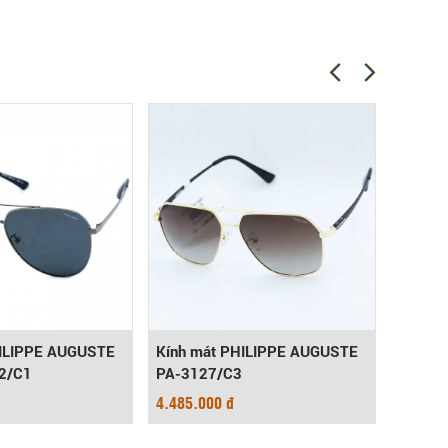
HILIPPE AUGUSTE
Kính mát PHILIPPE AUGUSTE
Kính m
2/C1
PA-3127/C3
PA-29
4.485.000 đ
3.450.