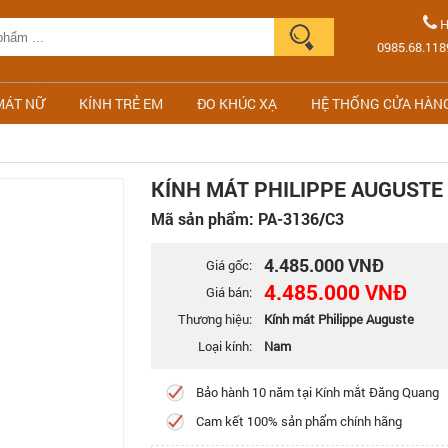
H
0985.68.118
MÁT NỮ
KÍNH TRẺ EM
ĐO KHÚC XẠ
HỆ THỐNG CỬA HÀN
KÍNH MÁT PHILIPPE AUGUSTE 
Mã sản phẩm: PA-3136/C3
4.485.000 VNĐ
Giá gốc:
4.485.000 VNĐ
Giá bán:
Thương hiệu:
Kính mát Philippe Auguste
Loại kính:
Nam
Bảo hành 10 năm tại Kính mắt Đăng Quang
Cam kết 100% sản phẩm chính hãng