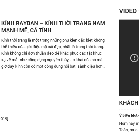
VIDEO
KÍNH RAYBAN – KÍNH THỜI TRANG NAM
MẠNH MẼ, CÁ TÍNH
Kính thời trang là một trong những phụ kiện đặc biệt không
thể thiếu của giới điệu mộ cái đẹp, nhất là trong thời trang.
Kính không chỉ đơn thuần đeo để khắc phục các tật khúc
xạ về mắt như công dụng nguyên thủy, sơ khai của nó mà
giờ đây kính còn có một công dụng nổi bật, sành điệu hơn...
KHÁCH 
Ý kiến khá
2019]
 Quang là hệ thống bán lẻ kính mát lớn nhất Việt Nam! Tôi rất
Hôm nay mì
 kính mắt ở hệ thống.
Toàn, mua 1
bạn bè đến