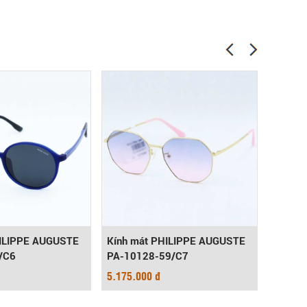
HILIPPE AUGUSTE
Kính mát PHILIPPE AUGUSTE
Kính m
/C6
PA-10128-59/C7
29131
5.175.000 đ
3.450.