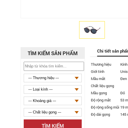
Chi tiết sản ph
TÌM KIẾM SẢN PHẨM
Thương hiệu
Kính
Giới tính
Unis
Mầu mắt
Đen
Chất liệu gọng
Mầu gọng
Đỏ
Độ rộng mắt
53 
Độ rộng sống mũi
19 
Độ dài gọng
145
TÌM KIẾM