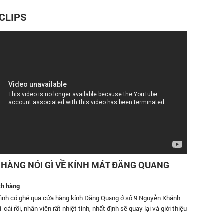
 CLIPS
HÀNG NÓI GÌ VỀ KÍNH MÁT ĐĂNG QUANG
ch hàng
nh có ghé qua cửa hàng kính Đăng Quang ở số 9 Nguyễn Khánh
Đã dùng k
 cái rồi, nhân viên rất nhiệt tình, nhất định sẽ quay lại và giới thiệu
độ phục 
 đây.