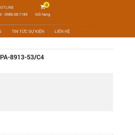
0
OTLINE
9
-
0986.68.1189
Giỏ hàng
G
TIN TỨC SỰ KIỆN
LIÊN HỆ
PA-8913-53/C4