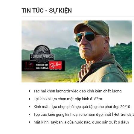
TIN TỨC - SỰ KIỆN
Tác hại khôn lường từ việc đeo kính kém chất lượng
Lợi ích khi lựa chọn một cặp kính đi đêm
Kính mát - lựa chọn phù hợp quà tặng cho phái đẹp 20/10
Top các kiểu gọng kính cận cho nam đẹp nhất [Hot trends 
Quang luôn là điểm đến yêu thích và hàng đầu của tôi.
Kính mắt Đăng
Mắt kính Rayban là của nước nào, được sản xuất ở đâu?
tin tưởng vào