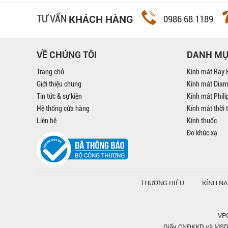
KHÁCH HÀNG
TƯ VẤN
0986.68.1189
VỀ CHÚNG TÔI
DANH M
Trang chủ
Kính mát Ray 
Giới thiệu chung
Kính mát Dia
Tin tức & sự kiện
Kính mát Phil
Hệ thống cửa hàng
Kính mát thời 
Liên hệ
Kính thuốc
Đo khúc xạ
THƯƠNG HIỆU
KÍNH N
VPG
Giấy CNĐKKD và MSDN 