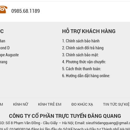
0985.68.1189
ỤC
HỖ TRỢ KHÁCH HÀNG
Ban
1. Chính sách bảo hành
mond D
2. Chính sách đổi trả hàng
ippe Auguste
3. Chính sách bảo mật:
trang
4. Phương thức vận chuyển:
5. Cách thức thanh toán:
6. Hướng dẫn đặt hàng online:
AM
KÍNH NỮ
KÍNH TRẺ EM
ĐO KHÚC XẠ
TIN TỨC SỰ KI
CÔNG TY CỔ PHẦN TRỰC TUYẾN ĐĂNG QUANG
D: Số 8 Phạm Văn Đồng - Cầu Giấy – Hà Nội; Email: sieuthidangquang@gmail
số: 0104938104 đăng ký lần đầu do Sở Kế hoạch và Đầu tư Thành phố Hà Nộ