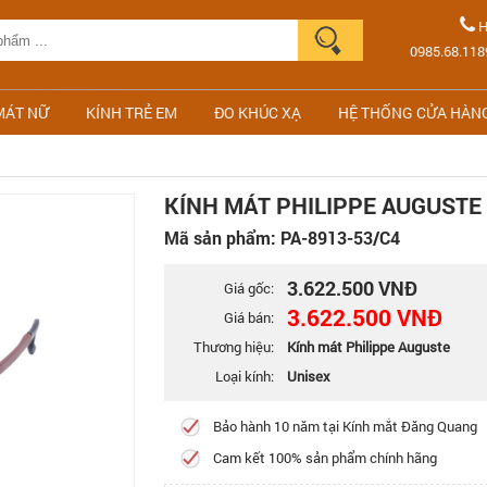
H
0985.68.118
MÁT NỮ
KÍNH TRẺ EM
ĐO KHÚC XẠ
HỆ THỐNG CỬA HÀN
KÍNH MÁT PHILIPPE AUGUSTE 
Mã sản phẩm: PA-8913-53/C4
3.622.500 VNĐ
Giá gốc:
3.622.500 VNĐ
Giá bán:
Thương hiệu:
Kính mát Philippe Auguste
Loại kính:
Unisex
Bảo hành 10 năm tại Kính mắt Đăng Quang
Cam kết 100% sản phẩm chính hãng