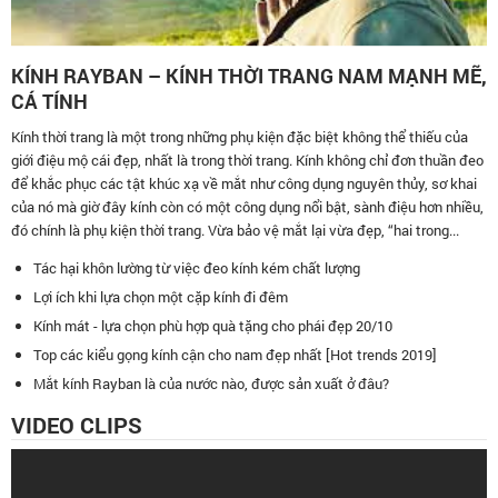
KÍNH RAYBAN – KÍNH THỜI TRANG NAM MẠNH MẼ,
CÁ TÍNH
Kính thời trang là một trong những phụ kiện đặc biệt không thể thiếu của
giới điệu mộ cái đẹp, nhất là trong thời trang. Kính không chỉ đơn thuần đeo
để khắc phục các tật khúc xạ về mắt như công dụng nguyên thủy, sơ khai
của nó mà giờ đây kính còn có một công dụng nổi bật, sành điệu hơn nhiều,
đó chính là phụ kiện thời trang. Vừa bảo vệ mắt lại vừa đẹp, “hai trong...
Tác hại khôn lường từ việc đeo kính kém chất lượng
Lợi ích khi lựa chọn một cặp kính đi đêm
Kính mát - lựa chọn phù hợp quà tặng cho phái đẹp 20/10
Top các kiểu gọng kính cận cho nam đẹp nhất [Hot trends 2019]
Mắt kính Rayban là của nước nào, được sản xuất ở đâu?
VIDEO CLIPS