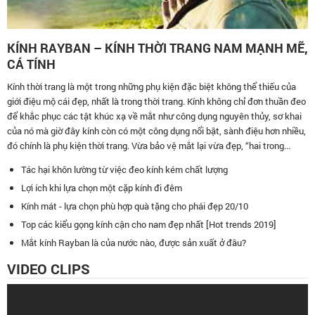
KÍNH RAYBAN – KÍNH THỜI TRANG NAM MẠNH MẼ,
CÁ TÍNH
Kính thời trang là một trong những phụ kiện đặc biệt không thể thiếu của
giới điệu mộ cái đẹp, nhất là trong thời trang. Kính không chỉ đơn thuần đeo
để khắc phục các tật khúc xạ về mắt như công dụng nguyên thủy, sơ khai
của nó mà giờ đây kính còn có một công dụng nổi bật, sành điệu hơn nhiều,
đó chính là phụ kiện thời trang. Vừa bảo vệ mắt lại vừa đẹp, “hai trong...
Tác hại khôn lường từ việc đeo kính kém chất lượng
Lợi ích khi lựa chọn một cặp kính đi đêm
Kính mát - lựa chọn phù hợp quà tặng cho phái đẹp 20/10
Top các kiểu gọng kính cận cho nam đẹp nhất [Hot trends 2019]
Mắt kính Rayban là của nước nào, được sản xuất ở đâu?
VIDEO CLIPS