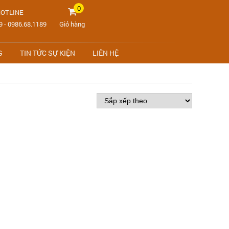
0
OTLINE
9
-
0986.68.1189
Giỏ hàng
G
TIN TỨC SỰ KIỆN
LIÊN HỆ