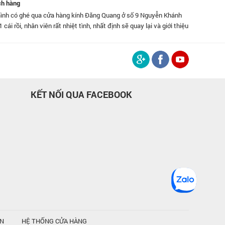
ch hàng
nh có ghé qua cửa hàng kính Đăng Quang ở số 9 Nguyễn Khánh
Đã dùng k
 cái rồi, nhân viên rất nhiệt tình, nhất định sẽ quay lại và giới thiệu
độ phục 
 đây.
KẾT NỐI QUA FACEBOOK
ỆN
HỆ THỐNG CỬA HÀNG