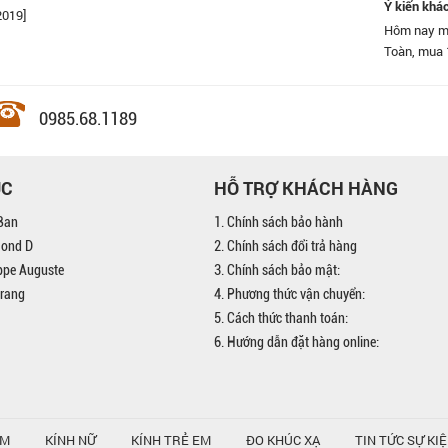
Ý kiến khá
2019]
 Quang là hệ thống bán lẻ kính mát lớn nhất Việt Nam! Tôi rất
Hôm nay mì
 kính mắt ở hệ thống.
Toàn, mua 1
bạn bè đến
0985.68.1189
ỤC
HỖ TRỢ KHÁCH HÀNG
Ban
1. Chính sách bảo hành
mond D
2. Chính sách đổi trả hàng
ippe Auguste
3. Chính sách bảo mật:
trang
4. Phương thức vận chuyển:
5. Cách thức thanh toán:
6. Hướng dẫn đặt hàng online:
AM
KÍNH NỮ
KÍNH TRẺ EM
ĐO KHÚC XẠ
TIN TỨC SỰ KI