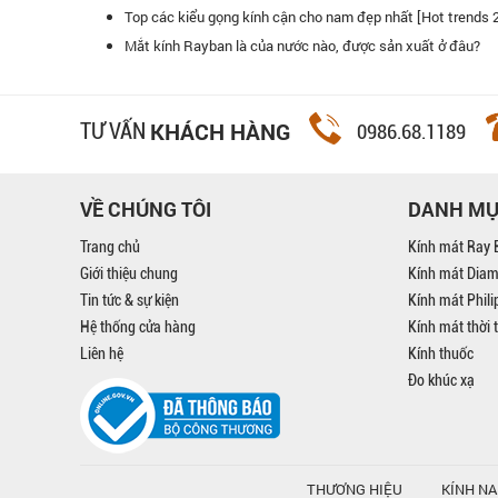
Top các kiểu gọng kính cận cho nam đẹp nhất [Hot trends 
Quang luôn là điểm đến yêu thích và hàng đầu của tôi.
Kính mắt Đăng
Mắt kính Rayban là của nước nào, được sản xuất ở đâu?
tin tưởng vào
KHÁCH HÀNG
TƯ VẤN
0986.68.1189
VỀ CHÚNG TÔI
DANH M
Trang chủ
Kính mát Ray 
Giới thiệu chung
Kính mát Dia
Tin tức & sự kiện
Kính mát Phil
Hệ thống cửa hàng
Kính mát thời 
Liên hệ
Kính thuốc
Đo khúc xạ
THƯƠNG HIỆU
KÍNH N