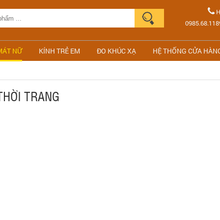
H
0985.68.118
MÁT NỮ
KÍNH TRẺ EM
ĐO KHÚC XẠ
HỆ THỐNG CỬA HÀN
THỜI TRANG