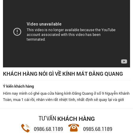
KHÁCH HÀNG NÓI GÌ VỀ KÍNH MÁT ĐĂNG QUANG
Ý kiến khách hàng
Hôm nay mình có ghé qua cửa hàng kính Đăng Quang ở số 9 Nguyễn Khánh
Toàn, mua 1 cái rồi, nhân viên rất nhiệt tình, nhất định sẽ quay lại và giới
thiệu bạn bè đến đây.
KHÁCH HÀNG
TƯ VẤN
0986.68.1189
0985.68.1189