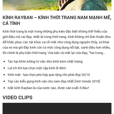
KÍNH RAYBAN – KÍNH THỜI TRANG NAM MẠNH MẼ,
CÁ TÍNH
Kính thời trang là một trong những phụ kiện đặc biệt không thể thiếu của
giới điệu mộ cái đẹp, nhất là trong thời trang. Kính không chỉ đơn thuần đeo
để khắc phục các tật khúc xạ về mắt như công dụng nguyên thủy, sơ khai
của nó mà giờ đây kính còn có một công dụng nổi bật, sành điệu hơn nhiều,
đó chính là phụ kiện thời trang. Vừa bảo vệ mắt lại vừa đẹp, “hai trong...
Tác hại khôn lường từ việc đeo kính kém chất lượng
Lợi ích khi lựa chọn một cặp kính đi đêm
Kính mát - lựa chọn phù hợp quà tặng cho phái đẹp 20/10
Top các kiểu gọng kính cận cho nam đẹp nhất [Hot trends 2019]
Mắt kính Rayban là của nước nào, được sản xuất ở đâu?
VIDEO CLIPS