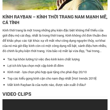
KÍNH RAYBAN – KÍNH THỜI TRANG NAM MẠNH MẼ,
CÁ TÍNH
Kính thời trang là một trong những phụ kiện đặc biệt không thể thiếu của
giới điệu mộ cái đẹp, nhất là trong thời trang. Kính không chỉ đơn thuần đeo
để khắc phục các tật khúc xạ về mắt như công dụng nguyên thủy, sơ khai
của nó mà giờ đây kính còn có một công dụng nổi bật, sành điệu hơn nhiều,
đó chính là phụ kiện thời trang. Vừa bảo vệ mắt lại vừa đẹp, “hai trong...
Tác hại khôn lường từ việc đeo kính kém chất lượng
Lợi ích khi lựa chọn một cặp kính đi đêm
Kính mát - lựa chọn phù hợp quà tặng cho phái đẹp 20/10
Top các kiểu gọng kính cận cho nam đẹp nhất [Hot trends 2019]
Mắt kính Rayban là của nước nào, được sản xuất ở đâu?
VIDEO CLIPS