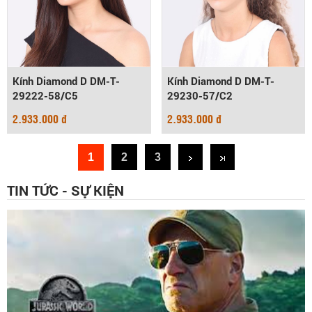
Kính Diamond D DM-T-
Kính Diamond D DM-T-
29222-58/C5
29230-57/C2
2.933.000 đ
2.933.000 đ
1
2
3
TIN TỨC - SỰ KIỆN