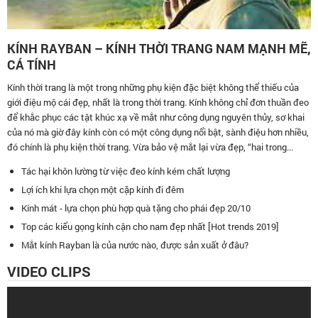
KÍNH RAYBAN – KÍNH THỜI TRANG NAM MẠNH MẼ,
CÁ TÍNH
Kính thời trang là một trong những phụ kiện đặc biệt không thể thiếu của
giới điệu mộ cái đẹp, nhất là trong thời trang. Kính không chỉ đơn thuần đeo
để khắc phục các tật khúc xạ về mắt như công dụng nguyên thủy, sơ khai
của nó mà giờ đây kính còn có một công dụng nổi bật, sành điệu hơn nhiều,
đó chính là phụ kiện thời trang. Vừa bảo vệ mắt lại vừa đẹp, “hai trong...
Tác hại khôn lường từ việc đeo kính kém chất lượng
Lợi ích khi lựa chọn một cặp kính đi đêm
Kính mát - lựa chọn phù hợp quà tặng cho phái đẹp 20/10
Top các kiểu gọng kính cận cho nam đẹp nhất [Hot trends 2019]
Mắt kính Rayban là của nước nào, được sản xuất ở đâu?
VIDEO CLIPS