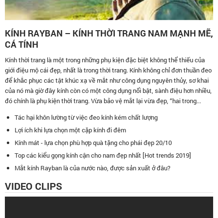
KÍNH RAYBAN – KÍNH THỜI TRANG NAM MẠNH MẼ,
CÁ TÍNH
Kính thời trang là một trong những phụ kiện đặc biệt không thể thiếu của
giới điệu mộ cái đẹp, nhất là trong thời trang. Kính không chỉ đơn thuần đeo
để khắc phục các tật khúc xạ về mắt như công dụng nguyên thủy, sơ khai
của nó mà giờ đây kính còn có một công dụng nổi bật, sành điệu hơn nhiều,
đó chính là phụ kiện thời trang. Vừa bảo vệ mắt lại vừa đẹp, “hai trong...
Tác hại khôn lường từ việc đeo kính kém chất lượng
Lợi ích khi lựa chọn một cặp kính đi đêm
Kính mát - lựa chọn phù hợp quà tặng cho phái đẹp 20/10
Top các kiểu gọng kính cận cho nam đẹp nhất [Hot trends 2019]
Mắt kính Rayban là của nước nào, được sản xuất ở đâu?
VIDEO CLIPS