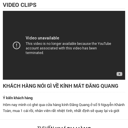
VIDEO CLIPS
KHÁCH HÀNG NÓI GÌ VỀ KÍNH MÁT ĐĂNG QUANG
Ý kiến khách hàng
ay mình có ghé qua cửa hàng kính Đăng Quang ở số 9 Nguyễn Khánh
Đã dù
mua 1 cái rồi, nhân viên rất nhiệt tình, nhất định sẽ quay lại và giới
thái 
 bạn bè đến đây.