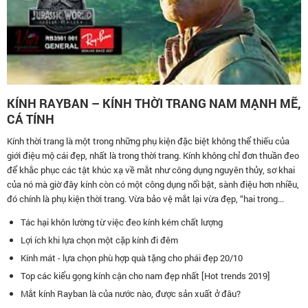
KÍNH RAYBAN – KÍNH THỜI TRANG NAM MẠNH MẼ,
CÁ TÍNH
Kính thời trang là một trong những phụ kiện đặc biệt không thể thiếu của
giới điệu mộ cái đẹp, nhất là trong thời trang. Kính không chỉ đơn thuần đeo
để khắc phục các tật khúc xạ về mắt như công dụng nguyên thủy, sơ khai
của nó mà giờ đây kính còn có một công dụng nổi bật, sành điệu hơn nhiều,
đó chính là phụ kiện thời trang. Vừa bảo vệ mắt lại vừa đẹp, “hai trong...
Tác hại khôn lường từ việc đeo kính kém chất lượng
Lợi ích khi lựa chọn một cặp kính đi đêm
Kính mát - lựa chọn phù hợp quà tặng cho phái đẹp 20/10
Top các kiểu gọng kính cận cho nam đẹp nhất [Hot trends 2019]
Mắt kính Rayban là của nước nào, được sản xuất ở đâu?