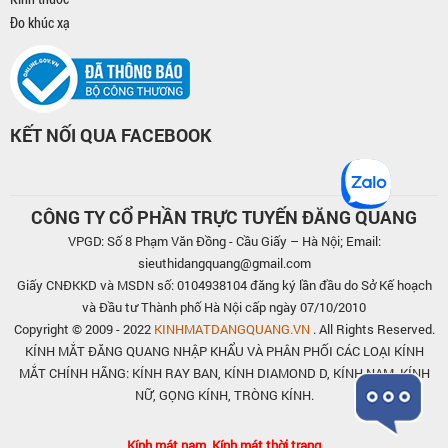
Đo khúc xạ
KẾT NỐI QUA FACEBOOK
CÔNG TY CỔ PHẦN TRỰC TUYẾN ĐĂNG QUANG
VPGD: Số 8 Phạm Văn Đồng - Cầu Giấy – Hà Nội; Email:
sieuthidangquang@gmail.com
Giấy CNĐKKD và MSDN số: 0104938104 đăng ký lần đầu do Sở Kế hoạch
và Đầu tư Thành phố Hà Nội cấp ngày 07/10/2010
Copyright © 2009 - 2022
KINHMATDANGQUANG.VN
. All Rights Reserved.
KÍNH MẮT ĐĂNG QUANG NHẬP KHẨU VÀ PHÂN PHỐI CÁC LOẠI KÍNH
MẮT CHÍNH HÃNG: KÍNH RAY BAN, KÍNH DIAMOND D, KÍNH NAM, KÍNH
NỮ, GỌNG KÍNH, TRÒNG KÍNH.
Kính mát nam, Kính mát thời trang