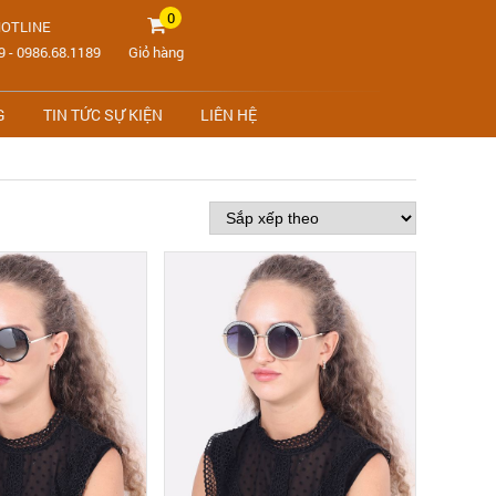
0
OTLINE
9
-
0986.68.1189
Giỏ hàng
G
TIN TỨC SỰ KIỆN
LIÊN HỆ