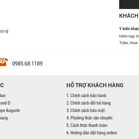
KHÁCH 
Ý kiến khá
2019]
am! Tôi rất
Hôm nay mình có ghé qua cửa hàng kính Đăng Quang ở số 9 
Toàn, mua 1 cái rồi, nhân viên rất nhiệt tình, nhất định sẽ quay l
bạn bè đến đây.
0985.68.1189
ỤC
HỖ TRỢ KHÁCH HÀNG
Ban
1. Chính sách bảo hành
mond D
2. Chính sách đổi trả hàng
ippe Auguste
3. Chính sách bảo mật:
trang
4. Phương thức vận chuyển:
5. Cách thức thanh toán:
6. Hướng dẫn đặt hàng online: