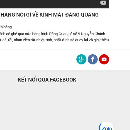
HÀNG NÓI GÌ VỀ KÍNH MÁT ĐĂNG QUANG
ch hàng
Nguyễn Khánh
Đã dùng kính của Đăng Quang hơn 1 năm rồi, thấy rất tốt. đặc
ại và giới thiệu
độ phục vụ bên các bạn!
KẾT NỐI QUA FACEBOOK