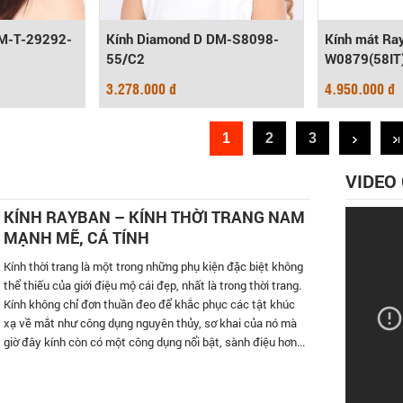
DM-T-29292-
Kính Diamond D DM-S8098-
Kính mát Ra
55/C2
W0879(58IT
3.278.000 đ
4.950.000 đ
1
2
3
VIDEO
KÍNH RAYBAN – KÍNH THỜI TRANG NAM
MẠNH MẼ, CÁ TÍNH
Kính thời trang là một trong những phụ kiện đặc biệt không
thể thiếu của giới điệu mộ cái đẹp, nhất là trong thời trang.
Kính không chỉ đơn thuần đeo để khắc phục các tật khúc
xạ về mắt như công dụng nguyên thủy, sơ khai của nó mà
giờ đây kính còn có một công dụng nổi bật, sành điệu hơn...