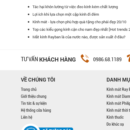
Tác hại khôn lường từ việc đeo kính kém chất lượng
Lợi ích khi lựa chọn một cặp kính đi đêm
Kính mát - lựa chọn phù hợp quà tặng cho phái đẹp 20/10
Top các kiểu gọng kính cận cho nam đẹp nhất [Hot trends 
ôi.
Kính mắt Đăng Quang là hệ thống bán lẻ kính mát lớn nhất Việt N
Mắt kính Rayban là của nước nào, được sản xuất ở đâu?
tin tưởng vào kính mắt ở hệ thống.
KHÁCH HÀNG
TƯ VẤN
0986.68.1189
VỀ CHÚNG TÔI
DANH M
Trang chủ
Kính mát Ray 
Giới thiệu chung
Kính mát Dia
Tin tức & sự kiện
Kính mát Phil
Hệ thống cửa hàng
Kính mát thời 
Liên hệ
Kính thuốc
Đo khúc xạ