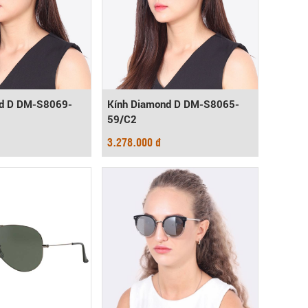
nd D DM-S8069-
Kính Diamond D DM-S8065-
59/C2
3.278.000 đ