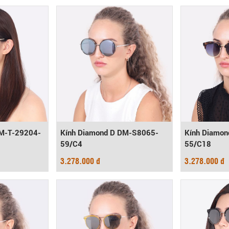
DM-T-29204-
Kính Diamond D DM-S8065-
Kính Diamo
59/C4
55/C18
3.278.000 đ
3.278.000 đ