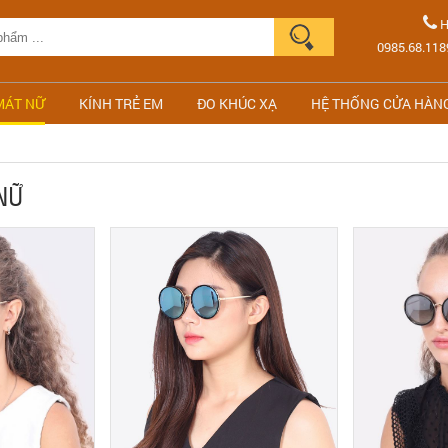
H
0985.68.118
MÁT NỮ
KÍNH TRẺ EM
ĐO KHÚC XẠ
HỆ THỐNG CỬA HÀN
NỮ