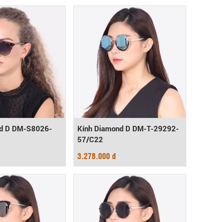
nd D DM-S8026-
Kính Diamond D DM-T-29292-
57/C22
3.278.000 đ