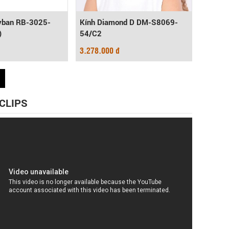
yban RB-3025-
Kính Diamond D DM-S8069-
)
54/C2
3.278.000 đ
 CLIPS