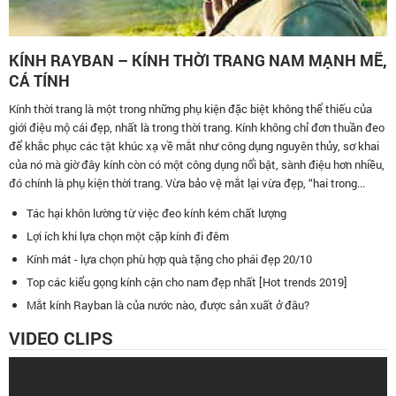
KÍNH RAYBAN – KÍNH THỜI TRANG NAM MẠNH MẼ,
CÁ TÍNH
Kính thời trang là một trong những phụ kiện đặc biệt không thể thiếu của
giới điệu mộ cái đẹp, nhất là trong thời trang. Kính không chỉ đơn thuần đeo
để khắc phục các tật khúc xạ về mắt như công dụng nguyên thủy, sơ khai
của nó mà giờ đây kính còn có một công dụng nổi bật, sành điệu hơn nhiều,
đó chính là phụ kiện thời trang. Vừa bảo vệ mắt lại vừa đẹp, “hai trong...
Tác hại khôn lường từ việc đeo kính kém chất lượng
Lợi ích khi lựa chọn một cặp kính đi đêm
Kính mát - lựa chọn phù hợp quà tặng cho phái đẹp 20/10
Top các kiểu gọng kính cận cho nam đẹp nhất [Hot trends 2019]
Mắt kính Rayban là của nước nào, được sản xuất ở đâu?
VIDEO CLIPS