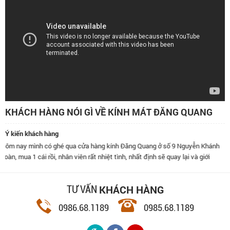
KHÁCH HÀNG NÓI GÌ VỀ KÍNH MÁT ĐĂNG QUANG
Ý kiến khách hàng
ó ghé qua cửa hàng kính Đăng Quang ở số 9 Nguyễn Khánh
Đã dùng kính củ
rồi, nhân viên rất nhiệt tình, nhất định sẽ quay lại và giới
thái độ phục vụ
n đây.
KHÁCH HÀNG
TƯ VẤN
0986.68.1189
0985.68.1189