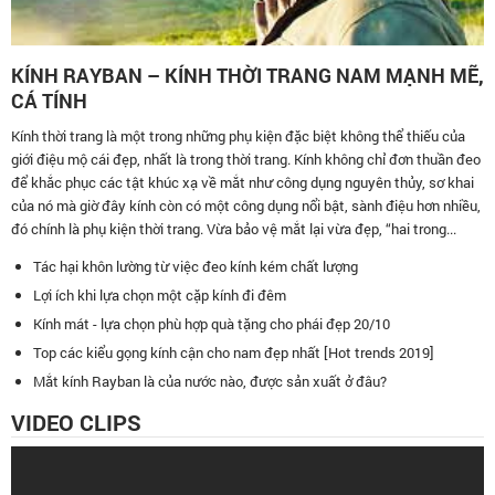
KÍNH RAYBAN – KÍNH THỜI TRANG NAM MẠNH MẼ,
CÁ TÍNH
Kính thời trang là một trong những phụ kiện đặc biệt không thể thiếu của
giới điệu mộ cái đẹp, nhất là trong thời trang. Kính không chỉ đơn thuần đeo
để khắc phục các tật khúc xạ về mắt như công dụng nguyên thủy, sơ khai
của nó mà giờ đây kính còn có một công dụng nổi bật, sành điệu hơn nhiều,
đó chính là phụ kiện thời trang. Vừa bảo vệ mắt lại vừa đẹp, “hai trong...
Tác hại khôn lường từ việc đeo kính kém chất lượng
Lợi ích khi lựa chọn một cặp kính đi đêm
Kính mát - lựa chọn phù hợp quà tặng cho phái đẹp 20/10
Top các kiểu gọng kính cận cho nam đẹp nhất [Hot trends 2019]
Mắt kính Rayban là của nước nào, được sản xuất ở đâu?
VIDEO CLIPS