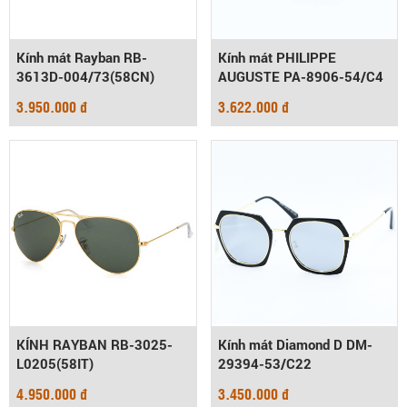
Kính mát Rayban RB-
Kính mát PHILIPPE
3613D-004/73(58CN)
AUGUSTE PA-8906-54/C4
3.950.000 đ
3.622.000 đ
KÍNH RAYBAN RB-3025-
Kính mát Diamond D DM-
L0205(58IT)
29394-53/C22
4.950.000 đ
3.450.000 đ