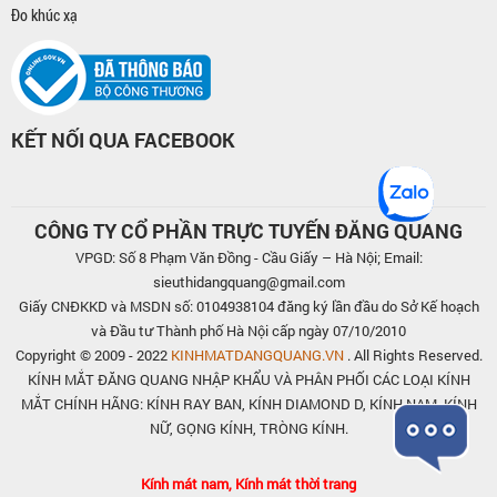
Đo khúc xạ
KẾT NỐI QUA FACEBOOK
CÔNG TY CỔ PHẦN TRỰC TUYẾN ĐĂNG QUANG
VPGD: Số 8 Phạm Văn Đồng - Cầu Giấy – Hà Nội; Email:
sieuthidangquang@gmail.com
Giấy CNĐKKD và MSDN số: 0104938104 đăng ký lần đầu do Sở Kế hoạch
và Đầu tư Thành phố Hà Nội cấp ngày 07/10/2010
Copyright © 2009 - 2022
KINHMATDANGQUANG.VN
. All Rights Reserved.
KÍNH MẮT ĐĂNG QUANG NHẬP KHẨU VÀ PHÂN PHỐI CÁC LOẠI KÍNH
MẮT CHÍNH HÃNG: KÍNH RAY BAN, KÍNH DIAMOND D, KÍNH NAM, KÍNH
NỮ, GỌNG KÍNH, TRÒNG KÍNH.
Kính mát nam, Kính mát thời trang