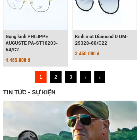
Gọng kính PHILIPPE
Kính mát Diamond D DM-
AUGUSTE PA-ST16203-
29328-60/C22
54/C2
3.450.000 đ
4.485.000 đ
1
2
3
TIN TỨC - SỰ KIỆN