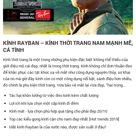
KÍNH RAYBAN – KÍNH THỜI TRANG NAM MẠNH MẼ,
CÁ TÍNH
Kính thời trang là một trong những phụ kiện đặc biệt không thể thiếu của
giới điệu mộ cái đẹp, nhất là trong thời trang. Kính không chỉ đơn thuần đeo
để khắc phục các tật khúc xạ về mắt như công dụng nguyên thủy, sơ khai
của nó mà giờ đây kính còn có một công dụng nổi bật, sành điệu hơn nhiều,
đó chính là phụ kiện thời trang. Vừa bảo vệ mắt lại vừa đẹp, “hai trong...
Tác hại khôn lường từ việc đeo kính kém chất lượng
Lợi ích khi lựa chọn một cặp kính đi đêm
Kính mát - lựa chọn phù hợp quà tặng cho phái đẹp 20/10
Top các kiểu gọng kính cận cho nam đẹp nhất [Hot trends 2019]
Mắt kính Rayban là của nước nào, được sản xuất ở đâu?