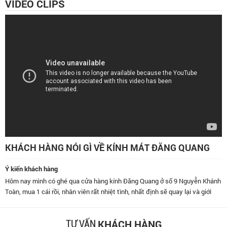
VIDEO CLIPS
KHÁCH HÀNG NÓI GÌ VỀ KÍNH MÁT ĐĂNG QUANG
Ý kiến khách hàng
ình có ghé qua cửa hàng kính Đăng Quang ở số 9 Nguyễn Khánh
Đã dùng kí
1 cái rồi, nhân viên rất nhiệt tình, nhất định sẽ quay lại và giới
thái độ ph
bè đến đây.
KHÁCH HÀNG
TƯ VẤN