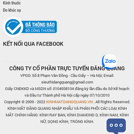
Kính thuốc
Đo khúc xạ
KẾT NỐI QUA FACEBOOK
CÔNG TY CỔ PHẦN TRỰC TUYẾN ĐĂNG QUANG
VPGD: Số 8 Phạm Văn Đồng - Cầu Giấy – Hà Nội; Email:
sieuthidangquang@gmail.com
Giấy CNĐKKD và MSDN số: 0104938104 đăng ký lần đầu do Sở Kế hoạch
và Đầu tư Thành phố Hà Nội cấp ngày 07/10/2010
Copyright © 2009 - 2022
KINHMATDANGQUANG.VN
. All Rights Reserved.
KÍNH MẮT ĐĂNG QUANG NHẬP KHẨU VÀ PHÂN PHỐI CÁC LOẠI KÍNH
MẮT CHÍNH HÃNG: KÍNH RAY BAN, KÍNH DIAMOND D, KÍNH NAM, KÍNH
NỮ, GỌNG KÍNH, TRÒNG KÍNH.