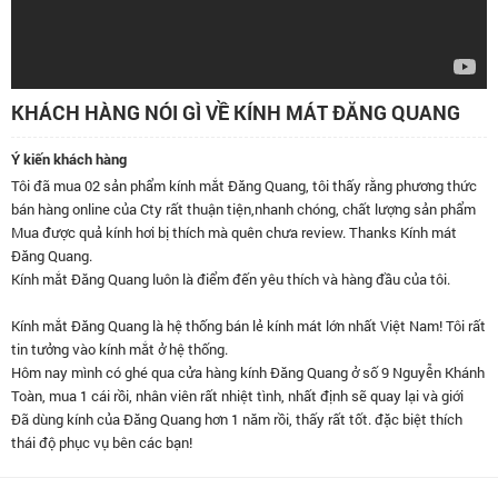
KHÁCH HÀNG NÓI GÌ VỀ KÍNH MÁT ĐĂNG QUANG
Ý kiến khách hàng
Tôi đã mua 02 sản phẩm kính mắt Đăng Quang, tôi thấy rằng phương thức
bán hàng online của Cty rất thuận tiện,nhanh chóng, chất lượng sản phẩm
tốt, kính đeo rất mát mắt. Cảm ơn shop.
Mua được quả kính hơi bị thích mà quên chưa review. Thanks Kính mát
Đăng Quang.
Kính mắt Đăng Quang luôn là điểm đến yêu thích và hàng đầu của tôi.
Kính mắt Đăng Quang là hệ thống bán lẻ kính mát lớn nhất Việt Nam! Tôi rất
tin tưởng vào kính mắt ở hệ thống.
Hôm nay mình có ghé qua cửa hàng kính Đăng Quang ở số 9 Nguyễn Khánh
Toàn, mua 1 cái rồi, nhân viên rất nhiệt tình, nhất định sẽ quay lại và giới
thiệu bạn bè đến đây.
Đã dùng kính của Đăng Quang hơn 1 năm rồi, thấy rất tốt. đặc biệt thích
thái độ phục vụ bên các bạn!